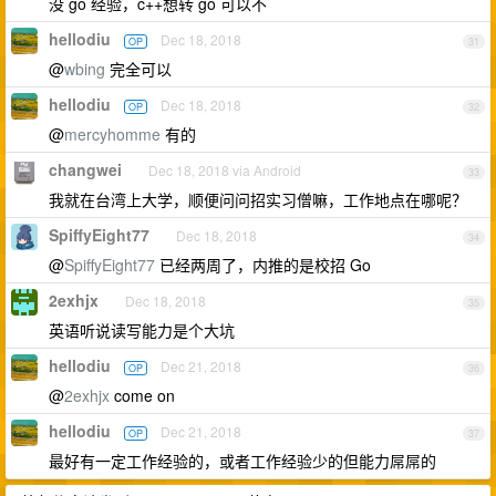
没 go 经验，c++想转 go 可以不
hellodiu
Dec 18, 2018
OP
31
@
wbing
完全可以
hellodiu
Dec 18, 2018
OP
32
@
mercyhomme
有的
changwei
Dec 18, 2018 via Android
33
我就在台湾上大学，顺便问问招实习僧嘛，工作地点在哪呢？
SpiffyEight77
Dec 18, 2018
34
@
SpiffyEight77
已经两周了，内推的是校招 Go
2exhjx
Dec 18, 2018
35
英语听说读写能力是个大坑
hellodiu
Dec 21, 2018
OP
36
@
2exhjx
come on
hellodiu
Dec 21, 2018
OP
37
最好有一定工作经验的，或者工作经验少的但能力屌屌的