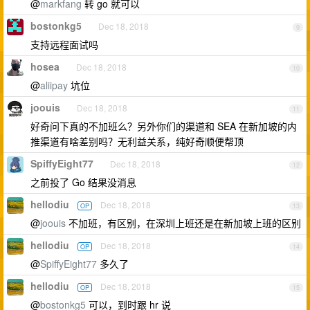
@
markfang
转 go 就可以
bostonkg5
Dec 18, 2018
9
支持远程面试吗
hosea
Dec 18, 2018
10
@
aliipay
坑位
joouis
Dec 18, 2018
11
好奇问下真的不加班么？另外你们的渠道和 SEA 在新加坡的内
推渠道有啥差别吗？无利益关系，纯好奇顺便帮顶
SpiffyEight77
Dec 18, 2018
12
之前投了 Go 结果没消息
hellodiu
Dec 18, 2018
OP
13
@
joouis
不加班，有区别，在深圳上班还是在新加坡上班的区别
hellodiu
Dec 18, 2018
OP
14
@
SpiffyEight77
多久了
hellodiu
Dec 18, 2018
OP
15
@
bostonkg5
可以，到时跟 hr 说