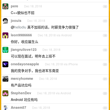
pere
Dec 18, 2018
16
C++貌似也不招
joouis
Dec 18, 2018
17
@
hellodiu
真不加班的话，时薪竞争力很强了
leon9986666
Dec 18, 2018 via Android
18
你好，收应届生么
jiangruilove123
Dec 18, 2018
19
可以现在面试，明年去上班不
onedayoneapple
Dec 18, 2018 via iPhone
20
我的竞争对手，我也进军东南亚
mercyhomme
Dec 18, 2018
21
有产品坑位吗
StephenDev
Dec 18, 2018 via Android
22
Android 坑位有吗
Ansem57
Dec 18, 2018
23