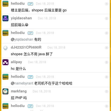
hellodiu
Dec 18, 2018
OP
1
楼主是后端，shopee 后端主要是 go
yiqidaoshan
Dec 18, 2018
2
招前端么😁
hellodiu
Dec 18, 2018
OP
3
@
yiqidaoshan
有的
dJ4232i1CPlr690R
Dec 18, 2018
4
shopee 怎么不用 java 醉了
aliipay
Dec 18, 2018
5
hc 是什么
hellodiu
Dec 18, 2018
OP
6
@
namebyrant
老司机不在乎这个哈哈哈
markfang
Dec 18, 2018
7
招 PHP 吗
hellodiu
Dec 18, 2018
OP
8