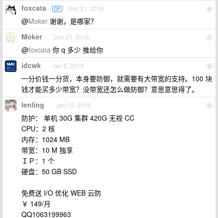
foxcata
Dec 21, 2018
OP
6
@
Moker
谢谢，是哪家？
Moker
Dec 21, 2018
7
@
foxcata
你 q 多少 推给你
idcwk
Jan 5, 2019
8
一分价钱一分货，本身要防御，就需要有大带宽的支持。100 块
钱才能买多少带宽？没带宽还怎么做防御？意思意思得了。
lenling
Jan 15, 2019
9
防护： 单机 30G 集群 420G 无视 CC
CPU：2 核
内存：1024 MB
带宽：10 M 独享
ＩＰ：1 个
硬盘：50 GB SSD
免费送 I/O 优化 WEB 云防
￥ 149/月
QQ1063199963