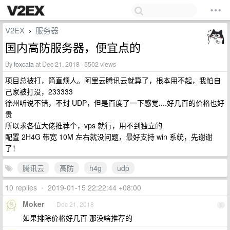
V2EX
服务器
›
国内高防服务器，便宜点的
By
foxcata
at Dec 21, 2018 · 5502 views
项目总被打，简直烦人。阿里云腾讯云就算了，根本用不起，我怕自
己家被打没，233333
徐州听说不错，不封 UDP，但是百度了一下感觉....好几百的价格也好
贵
所以求各位大佬推荐个，vps 就行，用不到独立的
配置 2H4G 带宽 10M 左右就没问题，最好支持 win 系统，先谢谢
了！
腾讯云
高防
h4g
udp
10 replies
•
2019-01-15 22:22:44 +08:00
Moker
Dec 21, 2018
1
如果排除价格好几百 那没啥推荐的