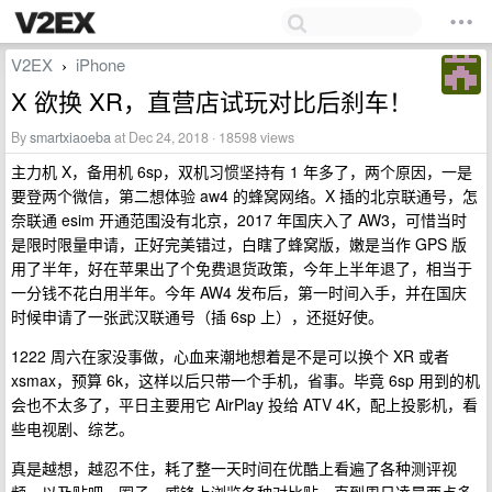
V2EX
iPhone
›
X 欲换 XR，直营店试玩对比后刹车！
By
smartxiaoeba
at Dec 24, 2018 · 18598 views
主力机 X，备用机 6sp，双机习惯坚持有 1 年多了，两个原因，一是
要登两个微信，第二想体验 aw4 的蜂窝网络。X 插的北京联通号，怎
奈联通 esim 开通范围没有北京，2017 年国庆入了 AW3，可惜当时
是限时限量申请，正好完美错过，白瞎了蜂窝版，嫩是当作 GPS 版
用了半年，好在苹果出了个免费退货政策，今年上半年退了，相当于
一分钱不花白用半年。今年 AW4 发布后，第一时间入手，并在国庆
时候申请了一张武汉联通号（插 6sp 上），还挺好使。
1222 周六在家没事做，心血来潮地想着是不是可以换个 XR 或者
xsmax，预算 6k，这样以后只带一个手机，省事。毕竟 6sp 用到的机
会也不太多了，平日主要用它 AirPlay 投给 ATV 4K，配上投影机，看
些电视剧、综艺。
真是越想，越忍不住，耗了整一天时间在优酷上看遍了各种测评视