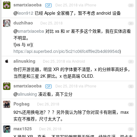
smartxiaoeba
Dec 25, 2018 via iPhone
OP
29
@
leon912
已经 Apple 全家桶了，暂不考虑 android 设备
duzhihao
Dec 25, 2018
30
@
smartxiaoeba
对比 xs 和 xr 差不多这个效果，我在实体店看
不明显。
![xs 与 xr](
https://api.superbed.cn/pic/5c21c06fc4ff9e2b4d69954d
)
alinusking
Dec 25, 2018 via Android
31
你打开游览器，明显 XR 的字体要不清楚，x 的分辨率高好多，
当然是和三星 2K 屏比。x 也是高端 OLED.
smartxiaoeba
Dec 25, 2018 via iPhone
OP
32
@
alinusking
凑近看，高下立分
Pogbag
Dec 26, 2018
33
92%还用换电池？？？另外我认为除了你对双卡有刚需，max
实在不推荐，尺寸太大了。
max1525
Dec 26, 2018
34
X 换到 XR，真香。 不是写轮眼屏幕无所谓，续航牛逼，双卡方