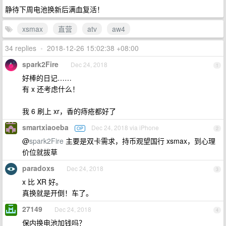
静待下周电池换新后满血复活！
xsmax
直营
atv
aw4
34 replies
•
2018-12-26 15:02:38 +08:00
spark2Fire
Dec 24, 2018
1
好棒的日记……
有 x 还考虑什么！
我 6 刷上 xr，香的痔疮都好了
smartxiaoeba
Dec 24, 2018 via iPhone
OP
2
@
spark2Fire
主要是双卡需求，持币观望国行 xsmax，到心理
价位就拔草
paradoxs
Dec 24, 2018
3
x 比 XR 好。
真换就是开倒！车了。
27149
Dec 24, 2018
4
保内换电池加钱吗？