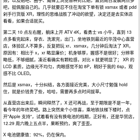
频，以及贴吧、圈子、威锋上浏览各种对比贴，直到周日凌晨两点多
吧，挺佩服自己的。几乎就要忍不住在淘宝下单有锁 xsmax 或者 pdd
剁手行货版 XR，理性的思维战胜了冲动的欲望，决定还是去实体店
看看，如果合适就买。
第二天 10 点左右醒，躺床上开 ATV 4K，看勇士 vs 小牛，直到 13
点多看完起床，穿衣、洗漱完，出门，坐地铁到最近的华茂中心直营
店，体验区人不算多，反复把玩 xr、xsmax，几分钟后淘汰了 XR，
原因有：相比于 x，xr 略显廉价；机身够厚，握感不是很好；分辨率
略低，不够细腻，凑近看确实有颗粒感，对比 x 就更明显了； XR 的
LCD 素质，边缘光不均匀，肉眼感觉不如 8P，稍好于我的 6sp，观
感不比 OLED。
然后是 xsmax，十分纠结，各方面接近完美，大小尺寸勉强 hold
住，就是价钱贵了些，哈哈，需要再多点时间拔草。
从直营店出来后，瞬间释然了，X 还可再战，至于期限是不是一年，
看今年的年终奖吧。路上突然来个小惊喜，乘地铁扶梯下楼时，点
开"Apple 支持"，试着看有没有换电池的档期，正好有，还是华贸店，
12.29 周六晚上五点半，果断预约，爽了歪歪。
X 电池健康值：92%，仍在保内。