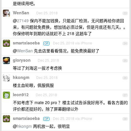
是继续用吧。
WenSan
Dec 25, 2018
23
@
27149
保内不能加钱换，只能返厂检测，无问题再给你退回
来，有问题就免费换，想加钱必须过保，但是月底还有几天。。
你保修明年到期的话就赶不上 218 这趟车了
smartxiaoeba
Dec 25, 2018 via iPhone
OP
24
@
WenSan
先去店里看看情况，能免费换最好了
gloryson
Dec 25, 2018
25
等过了刘海这一拔才考虑换
hkongm
Dec 25, 2018
26
楼主血轮眼，佩服佩服
leon912
Dec 25, 2018
27
不如考虑下 mate 20 pro ？楼主试试告诉我好用不。看各方面的
评价都还挺好的，除了屏幕翻绿以外
smartxiaoeba
Dec 25, 2018 via iPhone
OP
28
@
hkongm
两机放一起，很明显