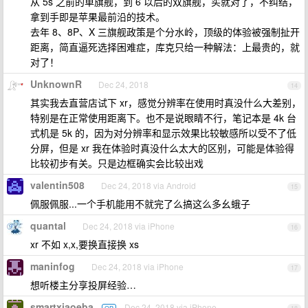
从 5s 之前的单旗舰，到 6 以后的双旗舰，买就对了，不纠结，
拿到手即是苹果最前沿的技术。
去年 8、8P、X 三旗舰政策是个分水岭，顶级的体验被强制扯开
距离，简直逼死选择困难症，库克只给一种解法：上最贵的，就
对了！
UnknownR
Dec 24, 2018
14
其实我去直营店试下 xr，感觉分辨率在使用时真没什么大差别，
特别是在正常使用距离下。也不是说眼睛不行，笔记本是 4k 台
式机是 5k 的，因为对分辨率和显示效果比较敏感所以受不了低
分屏，但是 xr 我在体验时真没什么太大的区别，可能是体验得
比较初步有关。只是边框确实会比较出戏
valentin508
Dec 24, 2018 via Android
15
佩服佩服...一个手机能用不就完了么搞这么多幺蛾子
quantal
Dec 24, 2018 via iPhone
16
xr 不如 x,x,要换直接换 xs
maninfog
Dec 24, 2018 via iPhone
17
想听楼主分享投屏经验…
smartxiaoeba
Dec 24, 2018 via iPhone