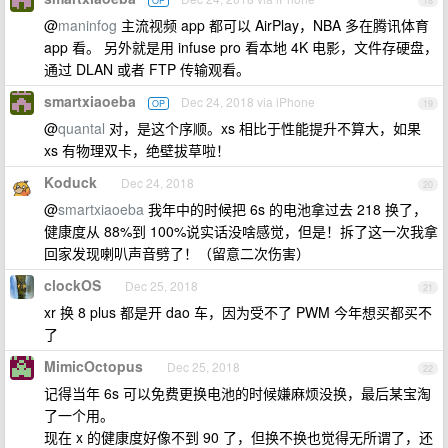
OP
18
@
maninfog
主流视频 app 都可以 AirPlay，NBA 多在腾讯体育
app 看。 另外就是用 infuse pro 看本地 4K 电影，文件存硬盘，
通过 DLAN 或者 FTP 传输观看。
smartxiaoeba
Dec 24, 2018 via iPhone
OP
19
@
quantal
对，是这个序顺。xs 相比于性能提升不算大，如果
xs 有物理双卡，绝壁拔草啦！
Koduck
Dec 24, 2018
20
@
smartxiaoeba
我年中的时候把 6s 的电池拿过去 218 换了，
健康度从 88%到 100%说实话没啥感觉，但是！拆了这一次我拿
回家发现喇叭声音劈了！（留意二次伤害）
clockOS
Dec 25, 2018
21
xr 换 8 plus 都是开 dao 车，因为受不了 PWM 今年想买都买不
了
MimicOctopus
Dec 25, 2018
22
记得当年 6s 可以免费更换电池的时候嫌麻烦没换，最后某宝淘
了一个用。
现在 x 的健康度好像不到 90 了，但换不换也觉得无所谓了，还