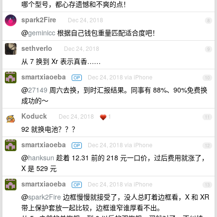
哪个型号，都心存遗憾和不爽的点！
spark2Fire
Dec 24, 2018
8
@
geminicc
根据自己钱包重量匹配适合度吧！
sethverlo
Dec 24, 2018
9
从 7 换到 Xr 表示真香……
smartxiaoeba
Dec 24, 2018 via iPhone
OP
10
@
27149
周六去换，到时汇报结果。同事有 88%、90%免费换
成功的～
Koduck
Dec 24, 2018
1
11
92 就换电池？？？
smartxiaoeba
Dec 24, 2018 via iPhone
OP
12
@
hanksun
趁着 12.31 前的 218 元一口价，过后费用就涨了，
X 是 529 元
smartxiaoeba
Dec 24, 2018 via iPhone
OP
13
@
spark2Fire
边框慢慢就接受了，没人总盯着边框看，X 和 XR
带上保护套放一起比较，边框谁窄谁厚看不出。