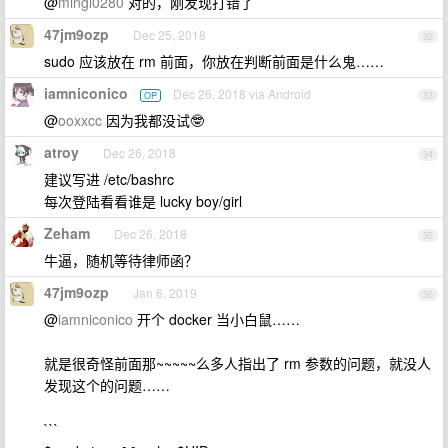
@
mingl0280
对的，刚发现打错了
47jm9ozp
Dec 25, 2018
32
sudo 应该放在 rm 前面，你放在判断前面是什么鬼……
iamniconico
Dec 26, 2018 via Android
OP
33
@
ooxxcc
因为我都没试🤓
atroy
Dec 26, 2018
34
建议写进 /etc/bashrc
每次登陆看看谁是 lucky boy/girl
Zeham
Dec 26, 2018
35
牛逼，随机等待律师函？
47jm9ozp
Jan 6, 2019
36
@
iamniconico
开个 docker 当小白鼠……
就是很奇怪前面那~~~~~么多人指出了 rm 参数的问题，就没人
发现这个的问题……
```