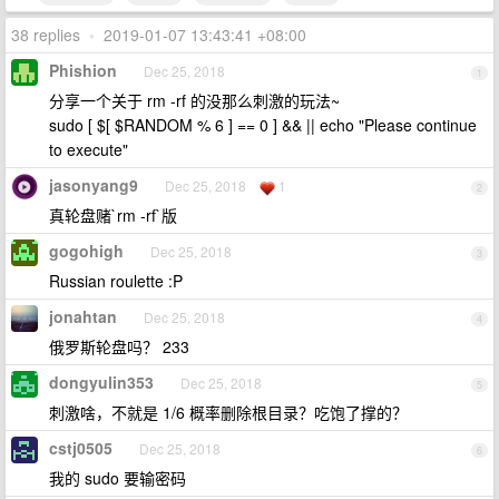
38 replies
•
2019-01-07 13:43:41 +08:00
Phishion
Dec 25, 2018
1
分享一个关于 rm -rf 的没那么刺激的玩法~
sudo [ $[ $RANDOM % 6 ] == 0 ] && || echo "Please continue
to execute"
jasonyang9
Dec 25, 2018
1
2
真轮盘赌`rm -rf`版
gogohigh
Dec 25, 2018
3
Russian roulette :P
jonahtan
Dec 25, 2018
4
俄罗斯轮盘吗？ 233
dongyulin353
Dec 25, 2018
5
刺激啥，不就是 1/6 概率删除根目录？吃饱了撑的？
cstj0505
Dec 25, 2018
6
我的 sudo 要输密码