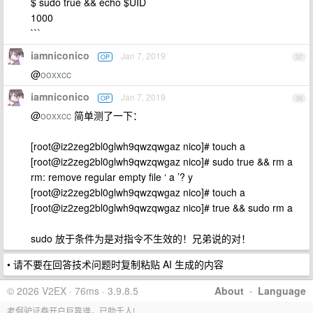
$ sudo true && echo $UID
1000
```
iamniconico
Jan 7, 2019
OP
37
@
ooxxcc
iamniconico
Jan 7, 2019
OP
38
@
ooxxcc
简单测了一下：
[root@iz2zeg2bl0glwh9qwzqwgaz nico]# touch a
[root@iz2zeg2bl0glwh9qwzqwgaz nico]# sudo true && rm a
rm: remove regular empty file ‘ a ’? y
[root@iz2zeg2bl0glwh9qwzqwgaz nico]# touch a
[root@iz2zeg2bl0glwh9qwzqwgaz nico]# true && sudo rm a
sudo 放于条件为是对指令不生效的！兄弟说的对！
• 请不要在回答技术问题时复制粘贴 AI 生成的内容
© 2026 V2EX · 76ms · 3.9.8.5
About
·
Language
老倔驴证券开户巨靠谱，已助千人!