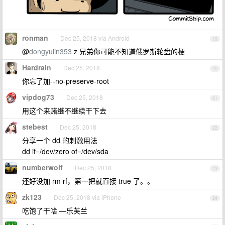
ronman
Dec 25, 2018 via Android
19
@
dongyulin353
z 兄弟你可能不知道俄罗斯轮盘的梗
Hardrain
Dec 25, 2018
20
你忘了加--no-preserve-root
vipdog73
Dec 25, 2018
21
用这个来赌继不继续干下去
stebest
Dec 25, 2018
22
分享一个 dd 的刺激用法
dd if=/dev/zero of=/dev/sda
numberwolf
Dec 25, 2018
23
还好没加 rm rf，第一把就直接 true 了。。
zk123
Dec 25, 2018 via iPhone
24
吃饱了干啥 —乐芙兰