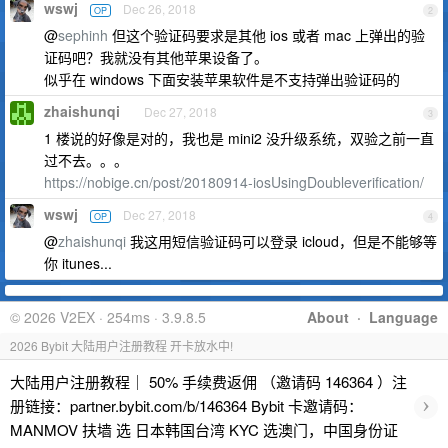
wswj
Dec 26, 2018
OP
2
@
sephinh
但这个验证码要求是其他 ios 或者 mac 上弹出的验
证码吧？我就没有其他苹果设备了。
似乎在 windows 下面安装苹果软件是不支持弹出验证码的
zhaishunqi
Dec 27, 2018
3
1 楼说的好像是对的，我也是 mini2 没升级系统，双验之前一直
过不去。。。
https://nobige.cn/post/20180914-iosUsingDoubleverification/
wswj
Dec 27, 2018
OP
4
@
zhaishunqi
我这用短信验证码可以登录 icloud，但是不能够等
你 itunes...
© 2026 V2EX · 254ms · 3.9.8.5
About
·
Language
2026 Bybit 大陆用户注册教程 开卡放水中!
大陆用户注册教程｜ 50% 手续费返佣 （邀请码 146364 ）注
›
册链接：partner.bybit.com/b/146364 Bybit 卡邀请码：
MANMOV 扶墙 选 日本韩国台湾 KYC 选澳门，中国身份证