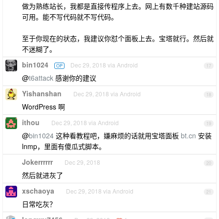
做为熟练站长，我都是直接传程序上去。网上有数千种建站源码
可用。能不写代码就不写代码。
至于你现在的状态，我建议你怼个面板上去。宝塔就行。然后就
不迷糊了。
bin1024
Dec 29, 2018 via Android
OP
17
@
t6attack
感谢你的建议
Yishanshan
Dec 29, 2018 via Android
18
WordPress 啊
ithou
Dec 29, 2018 via Android
19
@
bin1024
这种看教程吧，嫌麻烦的话就用宝塔面板
bt.cn
安装
lnmp，里面有傻瓜式脚本。
Jokerrrrrr
Dec 29, 2018
20
然后就进灰了
xschaoya
Dec 29, 2018 via Android
21
日常吃灰？