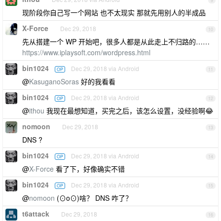
9
现阶段你自己写一个网站 也不太现实 那就先用别人的半成品
X-Force
Dec 29, 2018
10
先从搭建一个 WP 开始吧，很多人都是从此走上不归路的……
https://www.iplaysoft.com/wordpress.html
bin1024
Dec 29, 2018 via Android
OP
11
@
KasuganoSoras
好的我看看
bin1024
Dec 29, 2018 via Android
OP
12
@
ithou
我现在最想知道，买完之后，该怎么设置，没经验啊😂
nomoon
Dec 29, 2018
13
DNS ?
bin1024
Dec 29, 2018 via Android
OP
14
@
X-Force
看了下，好像确实不错
bin1024
Dec 29, 2018 via Android
OP
15
@
nomoon
(⊙o⊙)啥？ DNS 咋了？
t6attack
Dec 29, 2018
16