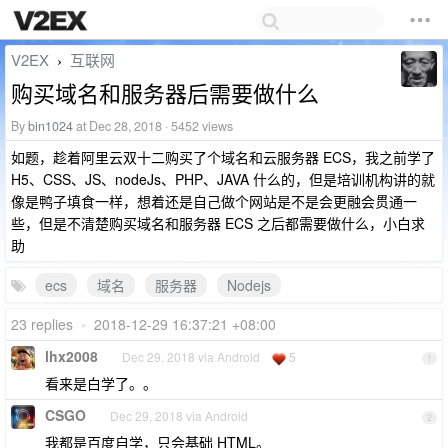
V2EX
互联网
›
购买域名和服务器后需要做什么
By
bin1024
at Dec 28, 2018 · 5452 views
如题，趁着阿里云双十二购买了个域名和云服务器 ECS，我之前学了
H5、CSS、JS、nodeJs、PHP、JAVA 什么的，但是培训机构讲的就
像是鸭子填食一样，想着还是自己做个网站是不是会更融会贯通一
些，但是不清楚购买域名和服务器 ECS 之后都需要做什么，小白求
助
ecs
域名
服务器
Nodejs
23 replies
•
2018-12-29 16:37:21 +08:00
lhx2008
Dec 29, 2018 via Android
5
1
看来是白学了。。
CSGO
Dec 29, 2018 via Android
2
我都是百度自学，只会基础 HTML。