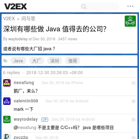
V2EX
问与答
›
深圳有哪些做 Java 值得去的公司？
By
waytodelay
at Dec 30, 2018 · 3457 views
或者说有哪些大厂招 java ？
Java
大厂
深圳
值得
6 replies
•
2018-12-30 20:26:03 +08:00
neosfung
Dec 30, 2018 via iPhone
1
鹅厂，来么？
valentin508
Dec 30, 2018 via Android
2
mark 一下
waytodelay
Dec 30, 2018 via Android
OP
3
@
neosfung
不是主要是 C/C++吗？ java 是哪些项目
zycz2p
Dec 30, 2018
4