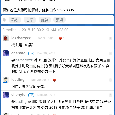
感谢各位大佬帮忙解惑，红包口令 98973395
码农
自学
红包
菜鸡
6 replies
•
2018-12-30 21:01:44 +08:00
lostberryzz
Dec 30, 2018
1
1
楼主是 19 届？
chenyfc
Dec 30, 2018
OP
2
@
lostberryzz
对 19 届 这半年其实也在浑浑噩噩 但是女朋友和
我分手时说当初看上我的好脑子好天赋现在却发现看错了人 真
的伤到我了 所以想努力一下
loading
Dec 30, 2018
1
3
记住，要先锻炼身体。
chenyfc
Dec 30, 2018
OP
4
@
loading
感谢提醒 胖了之后明显嗜睡 打呼噜 记忆变差 我已经
把减肥放在计划内 努力 2019 年能发个帖子 减肥如此简单