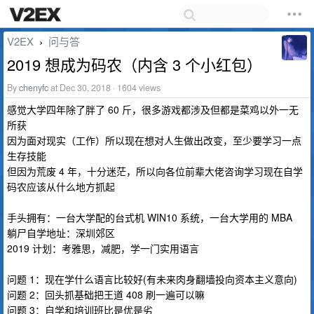
V2EX
问与答
›
2019 想成为码农（内含 3 个小红包）
By
chenyfc
at Dec 30, 2018 · 1604 views
感觉大学四年除了胖了 60 斤，很多游戏都涉及但都是菜鸡以外一无
所获
因为面对现实（工作）所以现在想对人生做出改变，至少要学习一点
生存技能
但因为荒废 4 年，十分迷茫，所以向各位前辈大佬咨询学习现在自学
码农应该从什么地方抓起
手头拥有：一台大学配的台式机 WIN10 系统，一台大学用的 MBA
躺尸自学地址：深圳郊区
2019 计划：考雅思，减肥，学一门实用语言
问题 1：现在学什么语言比较好(有未来肉身翻墙投向资本主义意向)
问题 2：回头抓基础把王道 408 刷一遍可以嘛
问题 3：自学和培训班比是优是劣