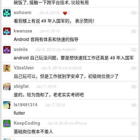
碗饭了, 接触一下跨平台技术, 比较有用
sohoorc
Jan 6, 2019
2
11
看到楼上有说 49 年入国军的， 表示赞同！
kwanzaa
Jan 6, 2019
12
Android 官网有体系和快速的指导
soleils
Jan 6, 2019 via Android
13
android 自己玩没问题，要是想快速找工作还真是 49 年入国军
V2exUser
Jan 6, 2019 via Android
14
自己玩可以，但是工作就别学安卓了，初级岗位很少了
xbigfat
Jan 7, 2019
15
是的，较为饱和了，老老实实考研吧
ls19491314
Jan 7, 2019
16
flutter
KeepCoding
Jan 8, 2019 via iPhone
17
基础岗位根本不差人