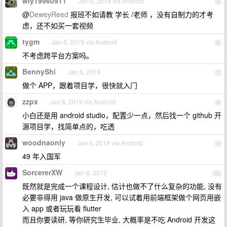
wly19960911
Jan 6, 2019 via Android
5
@
DeweyReed
报班不如请教 学长 /老师 ，没有自制力的才考
虑，还不如买一套视频
tygm
Jan 6, 2019 via Android
6
不考虑跨平台方案吗。
BennyShi
Jan 6, 2019
7
做个 APP，跟着项目学，很快就入门
zzpx
Jan 6, 2019 via Android
8
小白还是用 android studio，配置少一点，然后找一个 github 开
源项目学，找简单点的，吃透
woodnaonly
Jan 6, 2019 via Android
9
49 年入国军
SorcererXW
Jan 6, 2019
10
既然就是完成一个课程设计, 估计也做不了什么复杂的功能, 没有
必要非得用 java 做原生开发, 可以试着用前端框架做个网页用嵌
入 app 或者玩玩看 flutter
而且你要读研, 等你研究生毕业, 大概率是不吃 Android 开发这