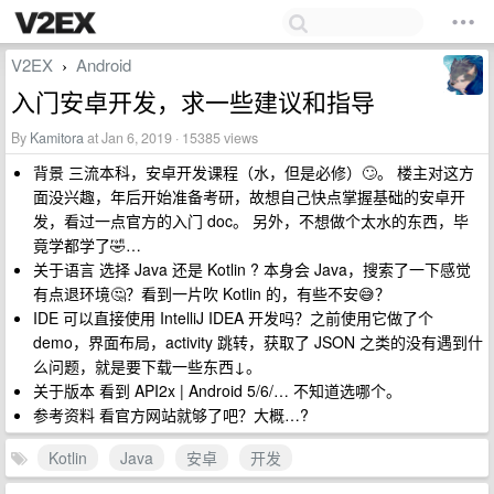
V2EX
Android
›
入门安卓开发，求一些建议和指导
By
Kamitora
at Jan 6, 2019 · 15385 views
背景 三流本科，安卓开发课程（水，但是必修）🙄。 楼主对这方
面没兴趣，年后开始准备考研，故想自己快点掌握基础的安卓开
发，看过一点官方的入门 doc。 另外，不想做个太水的东西，毕
竟学都学了🤣…
关于语言 选择 Java 还是 Kotlin ? 本身会 Java，搜索了一下感觉
有点退环境🤔️？看到一片吹 Kotlin 的，有些不安😅？
IDE 可以直接使用 IntelliJ IDEA 开发吗？之前使用它做了个
demo，界面布局，activity 跳转，获取了 JSON 之类的没有遇到什
么问题，就是要下载一些东西↓。
关于版本 看到 API2x | Android 5/6/… 不知道选哪个。
参考资料 看官方网站就够了吧？大概…?
Kotlin
Java
安卓
开发