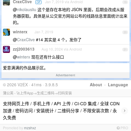
CraxClive
Jan 7, 2019 via Android
OP
19
@
nikolausliu
这个是存在本地的 JSON 里面，后期会改成从服
务器获取。具体是从公交官方网站公布的线路信息里面统计出来
的。
winterx
Jan 7, 2019
20
@
CraxClive
#14 其实是 4 个，发你了
zzj2003613
Aug 10, 2024 via Android
21
@
winterx
现在还有什么接口
爱意满满的作品展示区。
Advertisement
© 2026 V2EX · 41ms · 3.9.8.5
About
·
Language
蒲公英 - 🚀上传App→生成二维码→扫码安装
支持网页上传 / 手机上传 / API 上传 / CI-CD 集成 / 全球 CDN
›
加速 / 密码访问 / 安装统计 / 二维码分享 / 不限安装次数 / 永
久免费
Promoted by
mzshxz
PRO