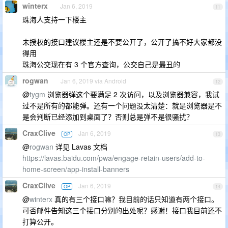
winterx
Jan 6, 2019
11
珠海人支持一下楼主
未授权的接口建议楼主还是不要公开了，公开了搞不好大家都没
得用
珠海公交现在有 3 个官方查询，公交自己是最丑的
rogwan
Jan 6, 2019 via Android
12
@
tygm
浏览器弹这个要满足 2 次访问，以及浏览器兼容，我试
过不是所有的都能弹。还有一个问题没太清楚：就是浏览器是不
是会判断已经添加到桌面了？否则总是弹不是很骚扰？
CraxClive
Jan 6, 2019
OP
13
@
rogwan
详见 Lavas 文档
https://lavas.baidu.com/pwa/engage-retain-users/add-to-
home-screen/app-install-banners
CraxClive
Jan 6, 2019
OP
14
@
winterx
真的有三个接口嘛？我目前的话只知道有两个接口。
可否邮件告知这三个接口分别的出处呢？感谢！接口我目前还不
打算公开。