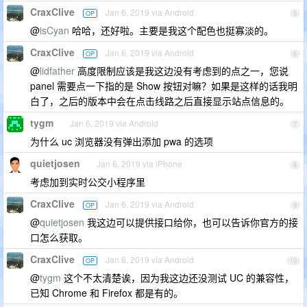
CraxClive
Jan 6, 2019 via Android
OP
5
@
isCyan
哈哈，还好啦。主要是我这个配色也挺寡淡的。
CraxClive
Jan 6, 2019 via Android
OP
6
@
lidfather
高度限制应该是我这边没有考虑到的点之一，您说
panel 需要点一下指的是 Show 按钮对嘛？如果是这样的话我明
白了，之后的版本中会在点击线路之后直接显示站点信息的。
tygm
Jan 6, 2019 via Android
7
为什么 uc 浏览器没有弹出添加 pwa 的选项
quietjosen
Jan 6, 2019 via iPhone
8
考虑加到实时公交小程序里
CraxClive
Jan 6, 2019 via Android
OP
9
@
quietjosen
我这边可以提供接口给你，也可以告诉你官方的接
口怎么获取。
CraxClive
Jan 6, 2019 via Android
OP
10
@
tygm
这个不太清楚诶，因为我这边还没测试 UC 的兼容性，
已知 Chrome 和 Firefox 都是有的。