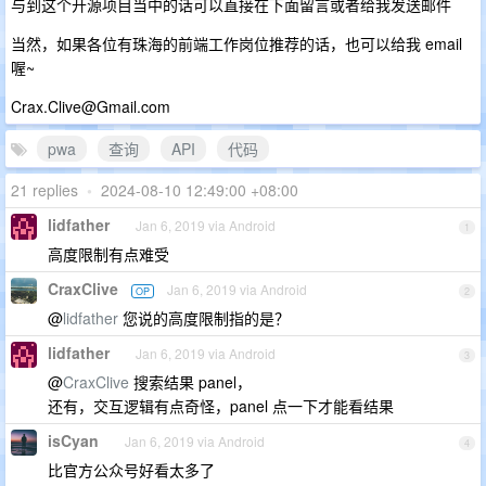
与到这个开源项目当中的话可以直接在下面留言或者给我发送邮件
当然，如果各位有珠海的前端工作岗位推荐的话，也可以给我 email
喔~
Crax.Clive@Gmail.com
pwa
查询
API
代码
21 replies
•
2024-08-10 12:49:00 +08:00
lidfather
Jan 6, 2019 via Android
1
高度限制有点难受
CraxClive
Jan 6, 2019 via Android
OP
2
@
lidfather
您说的高度限制指的是？
lidfather
Jan 6, 2019 via Android
3
@
CraxClive
搜索结果 panel，
还有，交互逻辑有点奇怪，panel 点一下才能看结果
isCyan
Jan 6, 2019 via Android
4
比官方公众号好看太多了