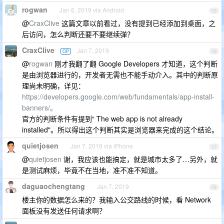
rogwan
Jan 6, 2019 via Android
15
@
CraxClive
这篇文章以前看过，没有提到已经添加到桌面，之
后访问，怎么判断还要不要继续弹？
CraxClive
Jan 7, 2019
OP
16
@
rogwan
刚才我翻了翻 Google Developers 才知道，这个判断
是由浏览器进行的，开发者无需也不能手动介入。其中的判断原
理尚未明确，详见：
https://developers.google.com/web/fundamentals/app-install-
banners/。
官方的判断条件有提到“ The web app is not already
installed"。所以得出这个判断其实是浏览器来完成的这个结论。
quietjosen
Jan 7, 2019 via iPhone
17
@
quietjosen
谢，我应该也能搞定，就是城市太多了…另外，就
是测试麻烦，毕竟不在当地，准不准不知道。
daguaochengtang
Jan 7, 2019
18
楼主你的数据怎么来的？我输入公交路线的时候，看 Network
面板没有发送任何请求啊？