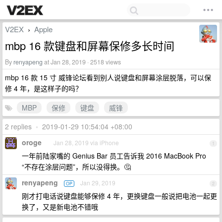
V2EX
Apple
›
mbp 16 款键盘和屏幕保修多长时间
By
renyapeng
at Jan 28, 2019 · 2518 views
mbp 16 款 15 寸 威锋论坛看到别人说键盘和屏幕涂层脱落，可以保
修 4 年，是这样子的吗？
MBP
保修
键盘
威锋
2 replies
•
2019-01-29 10:54:04 +08:00
oroge
Jan 28, 2019 via iPhone
1
一年前陆家嘴的 Genius Bar 员工告诉我 2016 MacBook Pro
“不存在涂层问题”，所以没得换。🤔
renyapeng
Jan 29, 2019
OP
2
刚才打电话说键盘能够保修 4 年，更换键盘一般说把电池一起更
换了，又是新电池不错哦