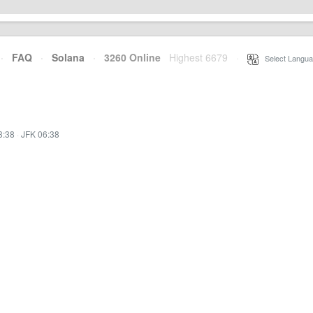
·
FAQ
·
Solana
·
3260 Online
Highest 6679
·
Select Langua
3:38
·
JFK 06:38