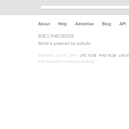
About
·
Help
·
Advertise
·
Blog
·
API
创意工作者们的社区
World is powered by solitude
VERSION: 3.9.8.5 · 20ms ·
UTC 10:38
·
PVG 18:38
·
LAX 0
♥ Do have faith in what you're doing.