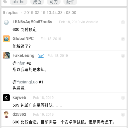
pic_hd
成色
可刀
配件
9 replies
•
2019-02-19 13:44:33 +08:00
1KN6sAqR0a57no6s
Feb 18, 2019 via Android
1
600 到付预定
GlobalNPC
Feb 18, 2019
2
能解锁了？
FakeLeung
Feb 18, 2019
OP
3
@
infun
#2
所以我写的是未知。
@
YuxiangLuo
#1
先看看。
kajweb
Feb 18, 2019
4
599 包邮广东坐等排队。。。
dz5362
Feb 19, 2019
5
600 比较合适，目前需要一个安卓测试机，但是再考虑下。