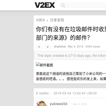
V2EX
分享发现
›
你们有没有在垃圾邮件时收
部门的来源》的邮件？
sharkrice
·
Mar 4, 2019
· 4063 views
This topic created in 2713 days ago, the inf
里面说这个胡渝的说他自己策划了小米公司的一
妄想症的呓语。。。 感觉挺欢乐的发上来，如
8 replies
•
2019-03-04 13:40:43 +08:00
yukiww233
Mar 4, 2019