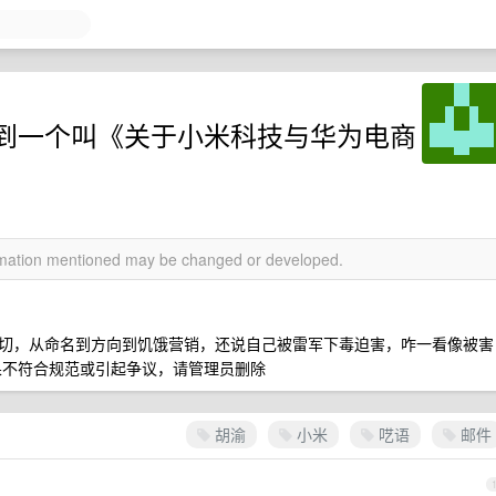
到一个叫《关于小米科技与华为电商
ormation mentioned may be changed or developed.
切，从命名到方向到饥饿营销，还说自己被雷军下毒迫害，咋一看像被害
果不符合规范或引起争议，请管理员删除
胡渝
小米
呓语
邮件