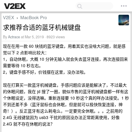
V2EX
MacBook Pro
›
求推荐合适的蓝牙机械键盘
By
Actrace
at Mar 5, 2019 · 8923 views
现在在用一款 60 块钱的蓝牙键盘，用着其实也没啥大问题，就是感
觉以下 2 点影响比较大：
1，自动休眠，大概 10 分钟无输入就会失去蓝牙连接，再次连接回来
需要等待 10 秒左右。
2，键盘手感不好，价钱摆在这里，没办法啦。
现在打算买一款蓝牙机械键盘，手感问题应该是能解决了，不过最大
的休眠问题，我在 jd 搜了一圈，貌似市售的蓝牙机械键盘都一样有这
个休眠设定，没得选嘛。重新连接要 10 秒这个真的咩办法接受。1 秒
不到还差不多（蓝牙鼠标也会休眠，但是就可以极快恢复连接，神
奇！）。反正蓝牙有这么耗电么，一定要完全休眠。。。之前用的
2.4G 无线键鼠因为 usb3 干扰的原因没办法正常距离使用，好像
2.4G 就不存在休眠的说法？