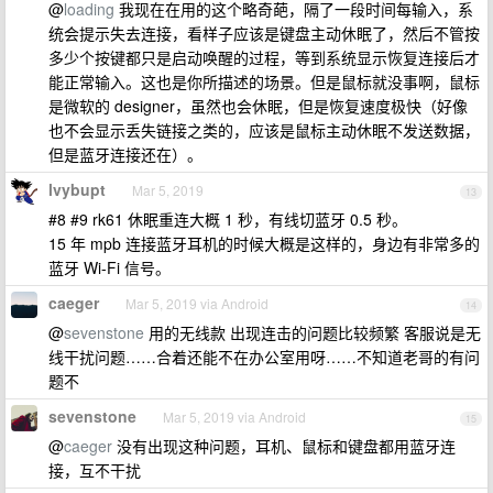
@
loading
我现在在用的这个略奇葩，隔了一段时间每输入，系
统会提示失去连接，看样子应该是键盘主动休眠了，然后不管按
多少个按键都只是启动唤醒的过程，等到系统显示恢复连接后才
能正常输入。这也是你所描述的场景。但是鼠标就没事啊，鼠标
是微软的 designer，虽然也会休眠，但是恢复速度极快（好像
也不会显示丢失链接之类的，应该是鼠标主动休眠不发送数据，
但是蓝牙连接还在）。
lvybupt
Mar 5, 2019
13
#8 #9 rk61 休眠重连大概 1 秒，有线切蓝牙 0.5 秒。
15 年 mpb 连接蓝牙耳机的时候大概是这样的，身边有非常多的
蓝牙 Wi-Fi 信号。
caeger
Mar 5, 2019 via Android
14
@
sevenstone
用的无线款 出现连击的问题比较频繁 客服说是无
线干扰问题……合着还能不在办公室用呀……不知道老哥的有问
题不
sevenstone
Mar 5, 2019 via Android
15
@
caeger
没有出现这种问题，耳机、鼠标和键盘都用蓝牙连
接，互不干扰