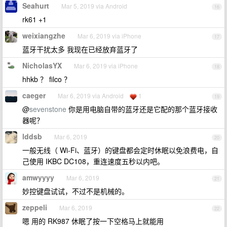
Seahurt
Mar 5, 2019 via Android
16
rk61 +1
weixiangzhe
Mar 6, 2019 via iPhone
17
蓝牙干扰太多 我现在已经放弃蓝牙了
NicholasYX
Mar 6, 2019 via iPhone
18
hhkb ？ filco ？
caeger
Mar 6, 2019 via Android
1
19
@
sevenstone
你是用电脑自带的蓝牙还是它配的那个蓝牙接收
器呢？
lddsb
Mar 6, 2019
20
一般无线（ Wi-Fi、蓝牙）的键盘都会定时休眠以免浪费电，自
己使用 IKBC DC108，重连速度五秒以内吧。
amwyyyy
Mar 6, 2019
21
妙控键盘试试，不过不是机械的。
zeppeli
Mar 6, 2019
22
嗯 用的 RK987 休眠了按一下空格马上就能用