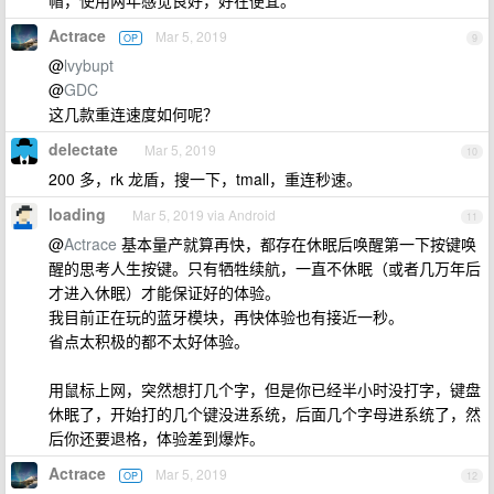
帽，使用两年感觉良好，好在便宜。
Actrace
Mar 5, 2019
OP
9
@
lvybupt
@
GDC
这几款重连速度如何呢？
delectate
Mar 5, 2019
10
200 多，rk 龙盾，搜一下，tmall，重连秒速。
loading
Mar 5, 2019 via Android
11
@
Actrace
基本量产就算再快，都存在休眠后唤醒第一下按键唤
醒的思考人生按键。只有牺牲续航，一直不休眠（或者几万年后
才进入休眠）才能保证好的体验。
我目前正在玩的蓝牙模块，再快体验也有接近一秒。
省点太积极的都不太好体验。
用鼠标上网，突然想打几个字，但是你已经半小时没打字，键盘
休眠了，开始打的几个键没进系统，后面几个字母进系统了，然
后你还要退格，体验差到爆炸。
Actrace
Mar 5, 2019
OP
12