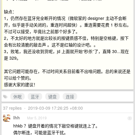
缺点：
1，仍然存在蓝牙完全断开的情况（微软家的 designer 主动不会断
开，似乎是手动关闭的，重连时间超快）。重连需要花费 1 秒左右。
不过可以接受，毕竟比之前那个好多了。
2，不太好的地方就是比较长的按键质感不佳，特别是空格键，按下
会有比较清脆的敲击声 。这不是红轴的设计吧。。
3，败笔，我还没收到货呢，jd 上面就开始“秒杀”了，直降 30...现在
是 329。
其它问题可能存在，不过时间关系目前看不出啥问题。总的来说还是
可以给个赞的。
感谢大家的建议！
休眠
蓝牙
键盘
连接
37 replies
•
2019-03-09 17:26:25 +08:00
lhh
Mar 5, 2019
1
hhkb ？键盘开着的情况下敲空格键就连上了。
偶尔断连，可能是蓝牙干扰。