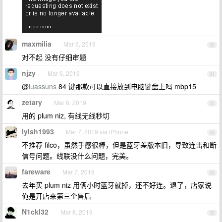
maxmilia
Mar 6, 2019
30
对不起 没有仔细审题
njzy
Mar 6, 2019
31
@
luassuns
84 键那款可以直接放到电脑键盘上吗 mbp15
zetary
Mar 6, 2019
32
用的 plum niz, 有线无线秒切
lylsh1993
Mar 7, 2019 via iPhone
33
不推荐 filco，虽然手感很棒，但是蓝牙差版本旧，导致连击和断
信号问题。线联没什么问题，完美。
fareware
Mar 7, 2019
34
去年买 plum niz 用俩小时蓝牙就掉，还不好连。退了，店家说
俺是开店来第三个售后
N1ckl32
Mar 8, 2019
35