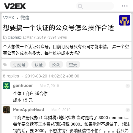
V2EX
微信
›
想要搞一个认证的公众号怎么操作合适
By
xiaohuzi
at Mar 7, 2019 · 3391 views
个人想做一个认证公众号，目前订阅号只有公司才能申请。 弄一个空
壳公司的成本有多大，每年维护成本大吗？
订阅号
认证
公众
空壳
8 replies
•
2019-03-20 14:02:32 +08:00
ganhuoer
Mar 7, 2019
1
个体工商户 适合你
成本 15 元
PineAppleHead
Mar 9, 2019
2
工商注册代办+1 年财税+地址挂靠 当时是给了 3000+ emmm....
每年要交续签工本费+记账报税 3000。如果觉得不想做了，想注
销的话，要 3000。不想注销？影响征信怕不怕？ 。。。我只希