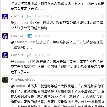
望我当时想注册公司的时候有人能跟我说一下这个，现在我就是
硬着头皮走下去了。。。
xiaohuzi
Mar 11, 2019
OP
3
@
ganhuoer
没办法进行认证，我看只有公司才能认证，想了解
个人注册公司的成本和坑
xiaohuzi
Mar 11, 2019
OP
4
@
jasonlam0990
注册三千，每年维护成本三千，注销影响征信
（很慌啊）。。
xiaohuzi
Mar 11, 2019
OP
5
@
jasonlam0990
理解错了，意思是每年要三千成本？不办了在
交三千注销即可？记账之类的维护费用了，那为啥你要硬着头皮
走下去了= =
PineAppleHead
Mar 12, 2019
6
@
xiaohuzi
差不多，就是每年成本大概就是三千，但是如果你不
想干了，那就得把公司注销掉（如果不想干了又不注销公司，没
有人去记账报税，就会被判为 xx 企业，忘记了），否则就会影
响征信。那我的想法是，反正注销也得掏 3 千，维护一年也是 3
千，不如就养着算了，当初办理的时候也是非常多手续才最后搞