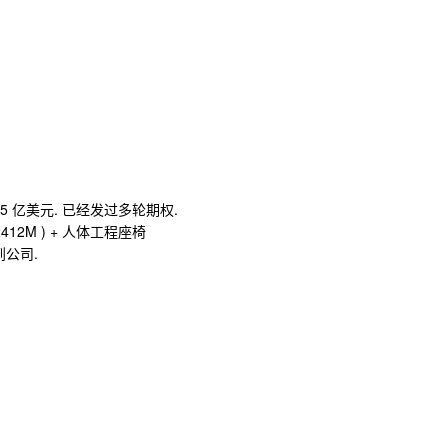
35 亿美元. 已经发过多轮期权.
U2412M ) + 人体工程座椅
到公司.