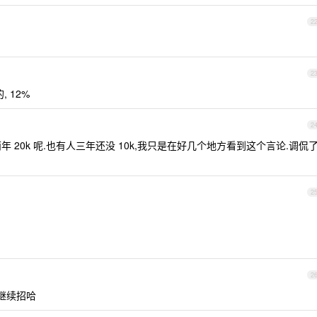
2
2
 12%
2
 20k 呢.也有人三年还没 10k,我只是在好几个地方看到这个言论.调侃
2
2
在继续招哈