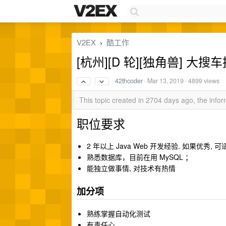
V2EX
酷工作
›
[杭州][D 轮][独角兽] 大搜
42thcoder
·
Mar 13, 2019
· 4899 views
This topic created in 2704 days ago, the inf
职位要求
2 年以上 Java Web 开发经验. 如果优秀, 
熟悉数据库，目前在用 MySQL ；
能独立做事情, 对技术有热情
加分项
熟练掌握自动化测试
有责任心