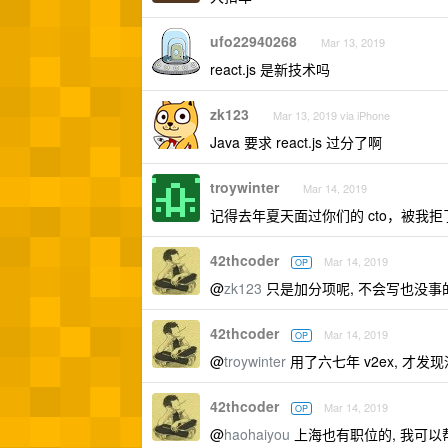
ufo22940268
Mar 13, 2019
react.js 是新技术吗
zk123
Mar 13, 2019 via iPhone
Java 要求 react.js 过分了啊
troywinter
Mar 14, 2019
记得去年夏天面过你们的 cto，被我
42thcoder
Mar 14, 2019
OP
@
zk123
只是加分项呢, 不会写也没事的,
42thcoder
Mar 14, 2019
OP
@
troywinter
用了六七年 v2ex, 才发现
42thcoder
Mar 14, 2019
OP
@
haohaiyou
上海也有职位的, 我可以