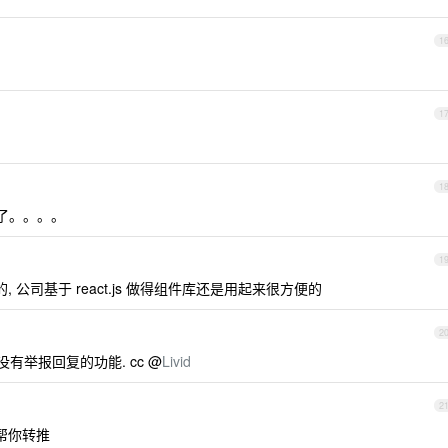
1
1
1
拒了。。。。
1
 公司基于 react.js 做得组件库还是用起来很方便的
2
没有举报回复的功能. cc @
Livid
2
帮你转推