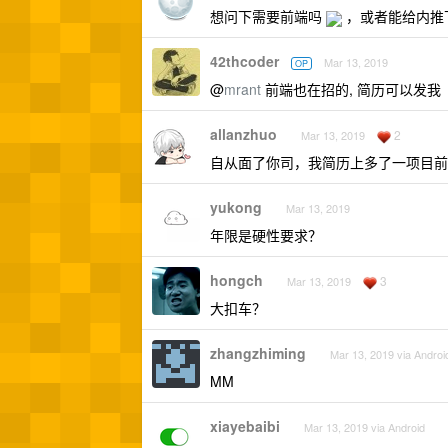
想问下需要前端吗
，或者能给内推
42thcoder
Mar 13, 2019
OP
@
mrant
前端也在招的, 简历可以发我
allanzhuo
2
Mar 13, 2019
自从面了你司，我简历上多了一项目前
yukong
Mar 13, 2019
年限是硬性要求？
hongch
3
Mar 13, 2019
大扣车？
zhangzhiming
Mar 13, 2019 via Androi
MM
xiayebaibi
Mar 13, 2019 via Android