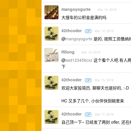
mangoyogurte
Mar 14, 2019
大搜车的公积金是满的吗
42thcoder
Mar 14, 2019
OP
@
mangoyogurte
是的, 按照工资缴纳的,
Hilong
Mar 14, 2019
@
asd123456cxz
这个看个人吧.有人两年
下
42thcoder
Mar 15, 2019
OP
欢迎大家投简历, 聊聊天也是好的, :-D
HC 又多了几个, 小伙伴快到碗里来
42thcoder
Mar 17, 2019
OP
自己顶一下~ 已经发了两封 offer, 还