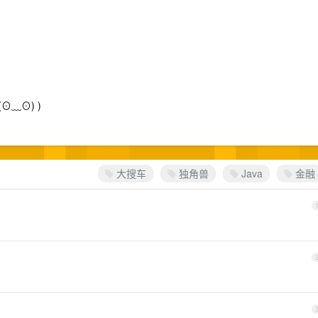
⊙﹏⊙) )
大搜车
独角兽
Java
金融