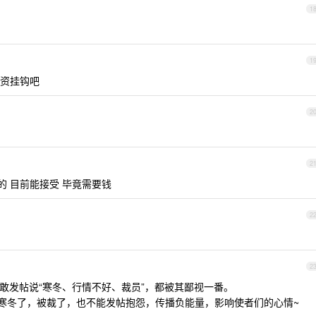
1
1
资挂钩吧
2
2
的 目前能接受 毕竟需要钱
2
2
 谁敢发帖说“寒冬、行情不好、裁员”，都被其鄙视一番。
人寒冬了，被裁了，也不能发帖抱怨，传播负能量，影响使者们的心情~