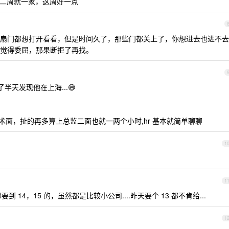
二周就一家，这周好一点
扇门都想打开看看，但是时间久了，那些门都关上了，你想进去也进不去
觉得委屈，那果断拒了再找。
半天发现他在上海...😄
术面，扯的再多算上总监二面也就一两个小时,hr 基本就简单聊聊
1
1
 14，15 的，虽然都是比较小公司....昨天要个 13 都不肯给...
1