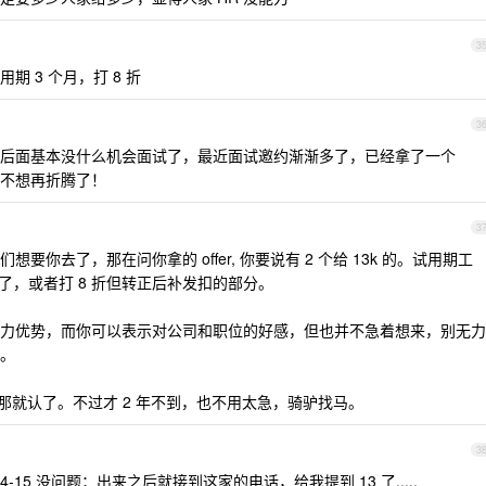
3
 3 个月，打 8 折
3
后面基本没什么机会面试了，最近面试邀约渐渐多了，已经拿了一个
，不想再折腾了！
3
你去了，那在问你拿的 offer, 你要说有 2 个给 13k 的。试用期工
不多了，或者打 8 折但转正后补发扣的部分。
力优势，而你可以表示对公司和职位的好感，但也并不急着想来，别无力
。
fer 那就认了。不过才 2 年不到，也不用太急，骑驴找马。
3
-15 没问题；出来之后就接到这家的电话，给我提到 13 了.....