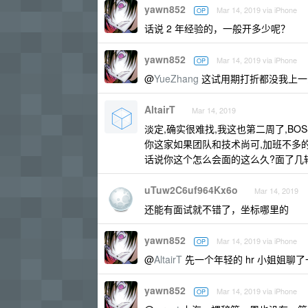
yawn852
Mar 14, 2019 via iPhone
OP
话说 2 年经验的，一般开多少呢？
yawn852
Mar 14, 2019 via iPhone
OP
@
YueZhang
这试用期打折都没我上一家
AltairT
Mar 14, 2019
淡定,确实很难找,我这也第二周了,BOSS
你这家如果团队和技术尚可,加班不多的
话说你这个怎么会面的这么久?面了几
uTuw2C6uf964Kx6o
Mar 14, 2019
还能有面试就不错了，坐标哪里的
yawn852
Mar 14, 2019 via iPhone
OP
@
AltairT
先一个年轻的 hr 小姐姐聊了
yawn852
Mar 14, 2019 via iPhone
OP