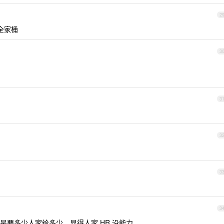
2
g 全家桶
3
3
3
3
3
是要多少人家给多少，显得人家 HR 没能力