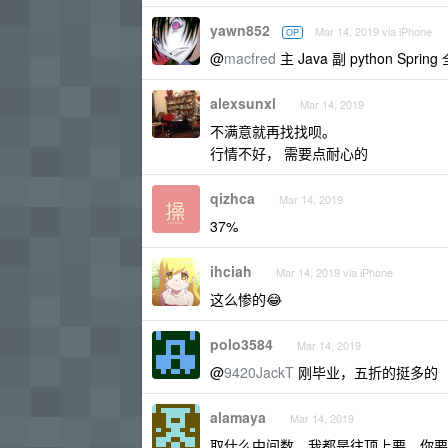
yawn852
Mar 14, 2019 via iPhone
OP
@
macfred
主 Java 副 python Sprin
alexsunxl
Mar 14, 2019
不满意就再找找呗。
行情不好， 需要点耐心的
qizhca
Mar 14, 2019
37%
ihciah
Mar 14, 2019 via iPhone
这么惨的😂
polo3584
Mar 14, 2019
@
9420JackT
刚毕业，五折的挺多的
alamaya
Mar 14, 2019
取什么中间数，我都是往顶上要，你要