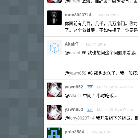
@
mrant
上海，裸辞第一周也没有，第
tony8023714
Mar 14, 2019
你面前有几百，几千，几万扇门。你每
了。这个节骨眼，不如先接了。你要是
AltairT
Mar 14, 2019
@
mrant
#5 我也想问这个问题来着,翻了
@
yawn852
#6 那也太久了，我一般技
yawn852
Mar 14, 2019 via iPhone
OP
@
AltairT
中间 1 小时吃饭...
yawn852
Mar 14, 2019 via iPhone
OP
@
tony8023714
我开发组下的组员，都要到
polo3584
Mar 14, 2019