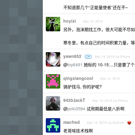
不知道那几个“正能量使者”还在不~
hoyixi
Mar 14, 2019
另外，泡沫期找工作，很大可能不尽如
寒冬里，有点自己的时间积累力量，等
yawn852
Mar 14, 2019 via iPhone
OP
@
loy6491
她标的 10-15....只是要了
qingxiangcool
Mar 14, 2019
骑驴找马, 你的驴呢?
9420JackT
Mar 14, 2019 via iPhone
@
polo3584
试用期最低是八折啊
macfred
1
Mar 14, 2019 via Android
老哥啥技术栈啊