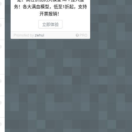
2
务！各大满血模型，低至1折起，支持
开票报销！
立即体验
3
Promoted by
zwhui
PRO
4
5
6
7