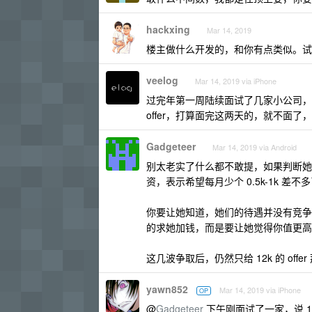
hackxing
Mar 14, 2019
楼主做什么开发的，和你有点类似。试用期
veelog
Mar 14, 2019 via iPhone
过完年第一周陆续面试了几家小公司，
offer，打算面完这两天的，就不面了
Gadgeteer
Mar 14, 2019 via Android
别太老实了什么都不敢提，如果判断她们想要
资，表示希望每月少个 0.5k-1k 差
你要让她知道，她们的待遇并没有竞争
的求她加钱，而是要让她觉得你值更高
这几波争取后，仍然只给 12k 的 of
yawn852
Mar 14, 2019 via iPhone
OP
@
Gadgeteer
下午刚面试了一家，说 14