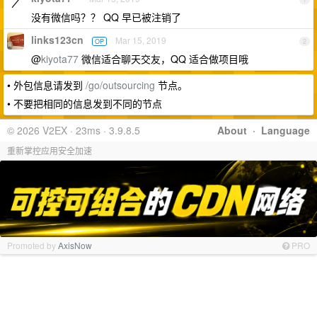
没有微信吗？？ QQ 早已被注销了
links123cn
Mar 15, 2019
OP
2
@
kiyota77
微信适合聊天交友，QQ 适合做项目哦
• 外包信息请发到
/go/outsourcing
节点。
• 不要把相同的信息发到不同的节点
© 2026 V2EX · 23ms · 3.9.8.5
About
·
Language
重新掌控应用安全加速
Promoted by
AxisNow
PRO