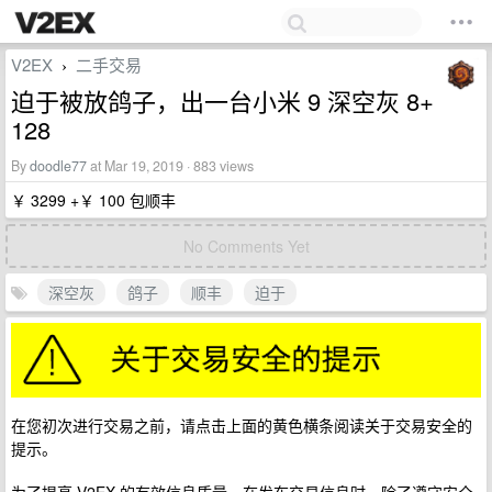
V2EX
二手交易
›
迫于被放鸽子，出一台小米 9 深空灰 8+
128
By
doodle77
at Mar 19, 2019 · 883 views
￥ 3299 +￥ 100 包顺丰
No Comments Yet
深空灰
鸽子
顺丰
迫于
在您初次进行交易之前，请点击上面的黄色横条阅读关于交易安全的
提示。