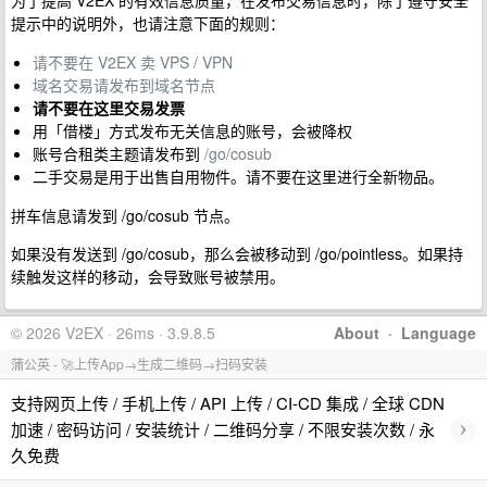
为了提高 V2EX 的有效信息质量，在发布交易信息时，除了遵守安全
提示中的说明外，也请注意下面的规则：
请不要在 V2EX 卖 VPS / VPN
域名交易请发布到域名节点
请不要在这里交易发票
用「借楼」方式发布无关信息的账号，会被降权
账号合租类主题请发布到
/go/cosub
二手交易是用于出售自用物件。请不要在这里进行全新物品。
拼车信息请发到 /go/cosub 节点。
如果没有发送到 /go/cosub，那么会被移动到 /go/pointless。如果持
续触发这样的移动，会导致账号被禁用。
© 2026 V2EX · 26ms · 3.9.8.5
About
·
Language
蒲公英 - 🚀上传App→生成二维码→扫码安装
支持网页上传 / 手机上传 / API 上传 / CI-CD 集成 / 全球 CDN
›
加速 / 密码访问 / 安装统计 / 二维码分享 / 不限安装次数 / 永
久免费