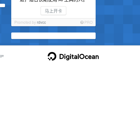
马上开卡
Promoted by
rdvcc
PRO
ge