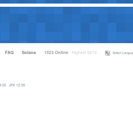
·
FAQ
·
Solana
·
1523 Online
Highest 6679
·
Select Langua
9:35
·
JFK 12:35