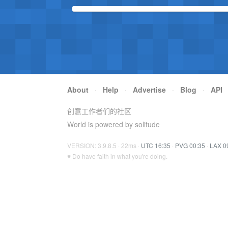
About
·
Help
·
Advertise
·
Blog
·
API
创意工作者们的社区
World is powered by solitude
VERSION: 3.9.8.5 · 22ms ·
UTC 16:35
·
PVG 00:35
·
LAX 0
♥ Do have faith in what you're doing.