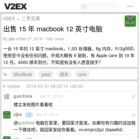
V2EX
二手交易
›
出售 15 年 macbook 12 英寸电脑
By
zjks
at Mar 27, 2019 · 1581 views
一台 15 年的 12 英寸 macbook，1.2G 处理器，8g 内存，512gSSD,
使用至今没有任何问题，外观大概有 9 层新，有 Apple care 到 19 年
12 月。4500 顺丰到付，不知道有没有人愿意接手？
MacBook
gssd
顺丰
care
6 replies
•
2019-03-31 08:25:13 +08:00
guichina
Mar 27, 2019
1
楼主发些图片看看呢
zjks
Mar 27, 2019
OP
2
@
guichina
电脑在家里，要回家才能发。如果你有兴趣的话加我
一下微信吧，我回家发给你看看。vx:emprc2pz (base64)