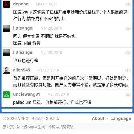
depeng
Mar 27, 2019
18
匡威,vans 这俩牌子已经开始走炒鞋价的路线了, 个人很反感这
种行为,情怀党和不差钱的上.
littleangel
Mar 28, 2019
19
回力 便宜实惠 不磨脚 就是不结实
匡威 耐操 价贵
littleangel
Mar 28, 2019
20
飞跃也还行😁
allen945
Mar 28, 2019
21
首先推荐匡威，但是刚开始穿的前几次非常磨脚，好处是耐穿，
而且鞋垫有除臭功能，国产回力非常不错，就是穿了多长时间。
unclewang81
Mar 28, 2019
22
palladium 质量、价格都还行，样式也不错
© 2026 V2EX · 48ms · 3.9.8.5
About
·
Language
蒲公英 - 🚀上传App→生成二维码→扫码安装