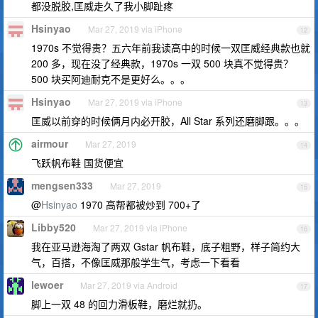
都没脱胶,匡威走久了我小脚趾疼
Hsinyao
Mar 27, 2019 via iPhone
12
1970s 不觉得贵？五六年前我读高中的时候一双匡威经典款也就
200 多，现在没了经典款，1970s 一双 500 块真不觉得贵？
500 块买阿迪耐克不是更好么。。。
Hsinyao
Mar 27, 2019 via iPhone
13
匡威以前穿的时候俩月内必开胶，All Star 系列还磨脚跟。。。
airmour
Mar 27, 2019
14
飞跃帆布鞋 国货便宜
mengsen333
Mar 27, 2019
15
@
Hsinyao
1970 高帮都被炒到 700+了
Libby520
Mar 27, 2019 via iPhone
16
我在亚马逊海淘了两双 Gstar 帆布鞋，底子粗野，样子简约大
气，百搭，不像匡威那般学生气，考虑一下看看
lewoer
Mar 27, 2019 via Android
17
脚上一双 48 的回力滑板鞋，磨烂就扔。