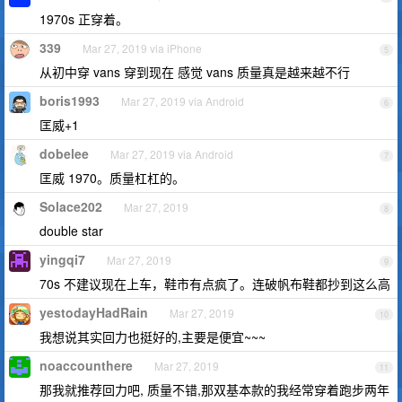
1970s 正穿着。
339
Mar 27, 2019 via iPhone
5
从初中穿 vans 穿到现在 感觉 vans 质量真是越来越不行
boris1993
Mar 27, 2019 via Android
6
匡威+1
dobelee
Mar 27, 2019 via Android
7
匡威 1970。质量杠杠的。
Solace202
Mar 27, 2019
8
double star
yingqi7
Mar 27, 2019
9
70s 不建议现在上车，鞋市有点疯了。连破帆布鞋都抄到这么高
yestodayHadRain
Mar 27, 2019
10
我想说其实回力也挺好的,主要是便宜~~~
noaccounthere
Mar 27, 2019
11
那我就推荐回力吧, 质量不错,那双基本款的我经常穿着跑步两年