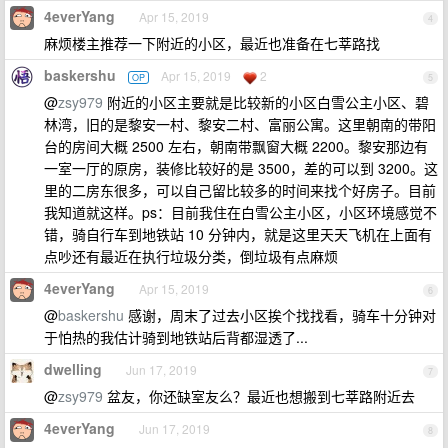
4everYang
Apr 15, 2019
4
麻烦楼主推荐一下附近的小区，最近也准备在七莘路找
baskershu
Apr 15, 2019
2
OP
5
@
zsy979
附近的小区主要就是比较新的小区白雪公主小区、碧
林湾，旧的是黎安一村、黎安二村、富丽公寓。这里朝南的带阳
台的房间大概 2500 左右，朝南带飘窗大概 2200。黎安那边有
一室一厅的原房，装修比较好的是 3500，差的可以到 3200。这
里的二房东很多，可以自己留比较多的时间来找个好房子。目前
我知道就这样。ps：目前我住在白雪公主小区，小区环境感觉不
错，骑自行车到地铁站 10 分钟内，就是这里天天飞机在上面有
点吵还有最近在执行垃圾分类，倒垃圾有点麻烦
4everYang
Apr 15, 2019
6
@
baskershu
感谢，周末了过去小区挨个找找看，骑车十分钟对
于怕热的我估计骑到地铁站后背都湿透了...
dwelling
Jun 17, 2019
7
@
zsy979
盆友，你还缺室友么？最近也想搬到七莘路附近去
4everYang
Jun 17, 2019
8