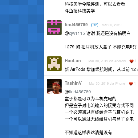
科技美学今晚评测，可以去看看
斗鱼搜科技美学
find456789
Mar 30, 2019
OP
@
cjw1115
谢谢 我还是没有搞明白
1279 的 把耳机放入盒子 不能充电吗
HaoLan
1
Mar 30, 2019 via Android
新 AirPods 增加续航时间，从以前 
TashinV
1
Mar 30, 2019 via iPhone
@
find456789
盒子都是可以为耳机充电的
但是盒子对电流输入的接受方式不同
一个必须通过有线给盒子与耳机充电
一个可以通过无线给耳机与盒子充电
不知道这样表达清楚没有