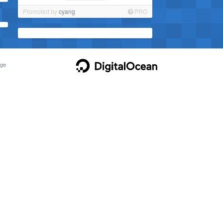
Promoted by
cyang
PRO
ge