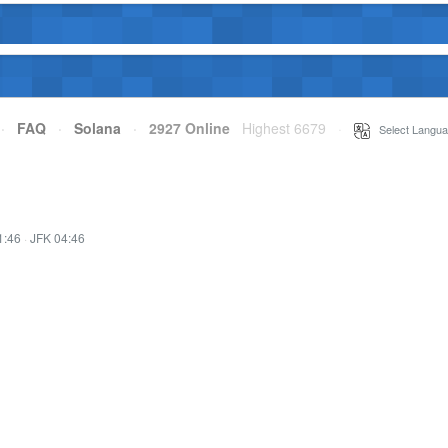
·
FAQ
·
Solana
·
2927 Online
Highest 6679
·
Select Langua
1:46
·
JFK 04:46