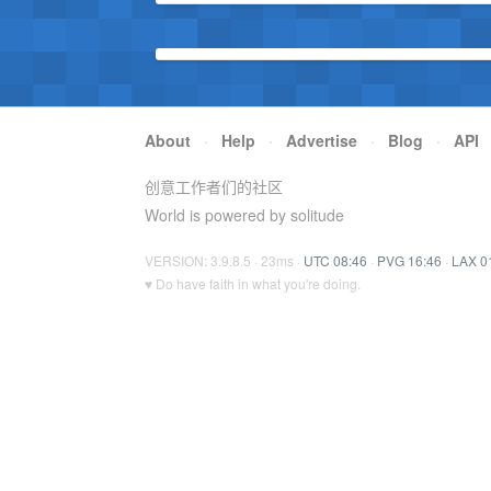
About
·
Help
·
Advertise
·
Blog
·
API
创意工作者们的社区
World is powered by solitude
VERSION: 3.9.8.5 · 23ms ·
UTC 08:46
·
PVG 16:46
·
LAX 0
♥ Do have faith in what you're doing.