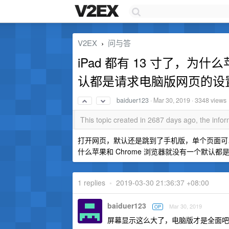
V2EX
问与答
›
iPad 都有 13 寸了，为什
认都是请求电脑版网页的设
baiduer123
·
Mar 30, 2019
· 3348 views
This topic created in 2687 days ago, the inf
打开网页，默认还是跳到了手机版，单个页面可以
什么苹果和 Chrome 浏览器就没有一个默认都是
1 replies
•
2019-03-30 21:36:37 +08:00
baiduer123
Mar 30, 2019
OP
屏幕显示这么大了，电脑版才是全面吧