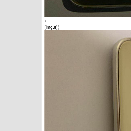
)
[Imgur](