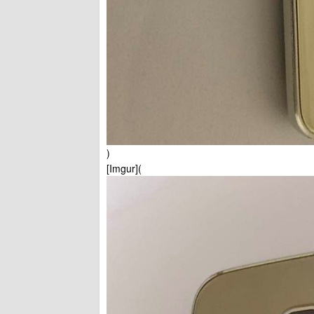
)
[Imgur](