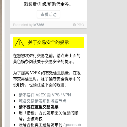
取续费/升级/新购代金券。
查看活动
Promoted by
id7368
PRO
在您初次进行交易之前，请点击上面的
黄色横条阅读关于交易安全的提示。
为了提高 V2EX 的有效信息质量，在发
布交易信息时，除了遵守安全提示中的
说明外，也请注意下面的规则：
请不要在 V2EX 卖 VPS / VPN
域名交易请发布到域名节点
请不要在这里交易发票
用「借楼」方式发布无关信息的账
号，会被降权
账号合租类主题请发布到
/go/cosub