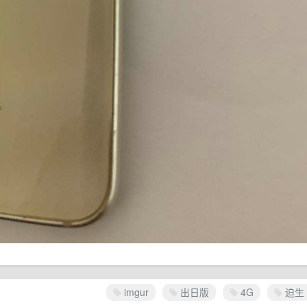
imgur
出日版
4G
迫生