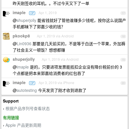
昨天刚签收的耳机。。不过今天又下了一单
imaple
Apr 1, 2019
OP
17
@
shuperjolly
能省钱就好了管他谁赚多少钱呢，按你这么说国产
手机都昧下了郭嘉少收的钱？
pkookp8
Apr 1, 2019 via Android
18
@
Lin0936
那要是几天前买的，不是等于白送一个苹果，外加褥
了社会主义一顿饭？想想都赚
shuperjolly
Apr 1, 2019 via Android
19
@
imaple
是的，只要进项发票能抵扣企业没有降价税前价的 3
个点都是把本来郭嘉给消费者的红包吞了
imaple
Apr 3, 2019 via iPhone
OP
20
@
autotesting
今天发货了刚才收到退款了
Support
根据产品序列号查看状态
›
有用链接
Apple 产品更新周期
›