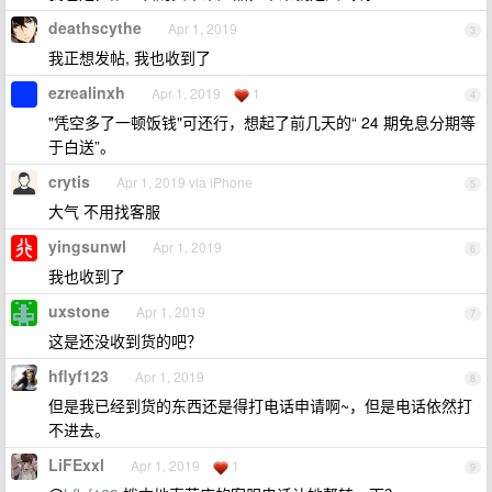
deathscythe
Apr 1, 2019
3
我正想发帖, 我也收到了
ezrealinxh
Apr 1, 2019
1
4
"凭空多了一顿饭钱"可还行，想起了前几天的“ 24 期免息分期等
于白送”。
crytis
Apr 1, 2019 via iPhone
5
大气 不用找客服
yingsunwl
Apr 1, 2019
6
我也收到了
uxstone
Apr 1, 2019
7
这是还没收到货的吧？
hflyf123
Apr 1, 2019
8
但是我已经到货的东西还是得打电话申请啊~，但是电话依然打
不进去。
LiFExxl
Apr 1, 2019
1
9