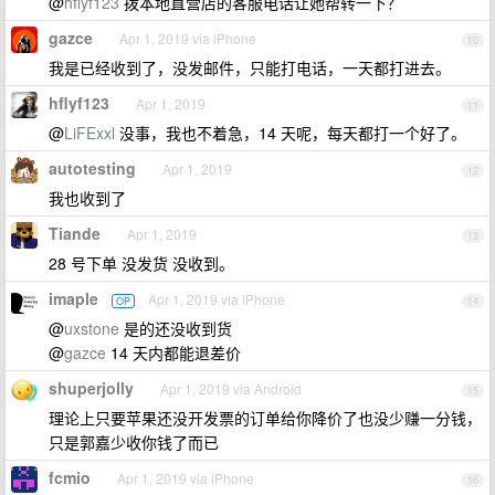
@
hflyf123
拨本地直营店的客服电话让她帮转一下？
gazce
Apr 1, 2019 via iPhone
10
我是已经收到了，没发邮件，只能打电话，一天都打进去。
hflyf123
Apr 1, 2019
11
@
LiFExxl
没事，我也不着急，14 天呢，每天都打一个好了。
autotesting
Apr 1, 2019
12
我也收到了
Tiande
Apr 1, 2019
13
28 号下单 没发货 没收到。
imaple
Apr 1, 2019 via iPhone
OP
14
@
uxstone
是的还没收到货
@
gazce
14 天内都能退差价
shuperjolly
Apr 1, 2019 via Android
15
理论上只要苹果还没开发票的订单给你降价了也没少赚一分钱，
只是郭嘉少收你钱了而已
fcmio
Apr 1, 2019 via iPhone
16