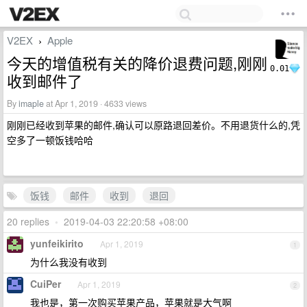
V2EX
Apple
›
今天的增值税有关的降价退费问题,刚刚
0.01
收到邮件了
By
imaple
at Apr 1, 2019 · 4633 views
刚刚已经收到苹果的邮件,确认可以原路退回差价。不用退货什么的,凭
空多了一顿饭钱哈哈
饭钱
邮件
收到
退回
20 replies
•
2019-04-03 22:20:58 +08:00
yunfeikirito
Apr 1, 2019
1
为什么我没有收到
CuiPer
Apr 1, 2019
2
我也是，第一次购买苹果产品，苹果就是大气啊