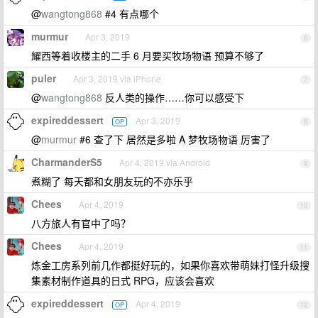
@
wangtong868
#4 有点哪个
murmur
Apr 3, 2019
6
耀西等着收楼主的二手 6 月要买牧场物语 预算不够了
puler
Apr 3, 2019 via iPhone
7
@
wangtong868
反人类的操作……你可以感受下
expireddessert
Apr 3, 2019
OP
8
@
murmur
#6 查了下 居然是多啦 A 梦牧场物语 厉害了
CharmanderS5
Apr 4, 2019 via Android
9
煮糊了 每天都和女朋友玩的不亦乐乎
Chees
Apr 4, 2019
10
八方旅人有官中了吗？
Chees
Apr 4, 2019
11
炼金工房系列前几作都挺好玩的，如果你喜欢带萌妹打怪升级搜
集素材制作道具的日式 RPG，应该会喜欢
expireddessert
Apr 4, 2019
OP
12