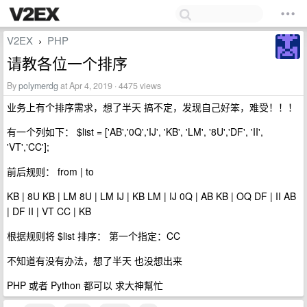
V2EX
PHP
›
请教各位一个排序
By
polymerdg
at Apr 4, 2019 · 4475 views
业务上有个排序需求，想了半天 搞不定，发现自己好笨，难受！！！
有一个列如下： $list = ['AB','0Q','IJ', 'KB', 'LM', '8U','DF', 'II',
'VT','CC'];
前后规则： from | to
KB | 8U KB | LM 8U | LM IJ | KB LM | IJ 0Q | AB KB | OQ DF | II AB
| DF II | VT CC | KB
根据规则将 $list 排序： 第一个指定：CC
不知道有没有办法，想了半天 也没想出来
PHP 或者 Python 都可以 求大神幫忙