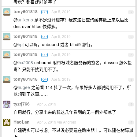
考虑？都自建好多年了
tony601818
Apr 5, 2019
OP
12
@
unixeno
是不是没开缓存？我这递归查询缓存数上来以后比
dns-over-https 快得多。
tony601818
Apr 5, 2019
OP
13
@
hpj
可以啊，unbound 或者 bind9 都行。
tony601818
Apr 5, 2019
OP
14
@
lhx2008
unbound 附带根域名服务器的签名，dnssec 怎么投
毒？只能干扰到用不了。
tony601818
Apr 5, 2019
OP
15
@
hugee
之前看 114 挂了一次，结果好多人都说网用不了，所
以想到了这事……
tyzrj766
Apr 5, 2019
16
自用就行，分享出来的我这几年看到的无一例外都凉了
HaoLan
Apr 5, 2019 via Android
17
自建确实可以考虑。不过没必要建在路由器上。可以建在树莓派
上