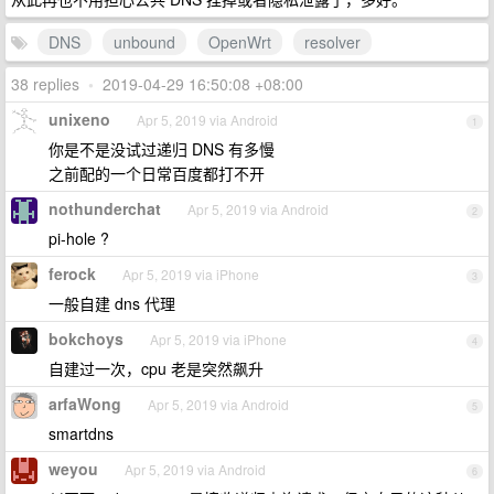
DNS
unbound
OpenWrt
resolver
38 replies
•
2019-04-29 16:50:08 +08:00
unixeno
Apr 5, 2019 via Android
1
你是不是没试过递归 DNS 有多慢
之前配的一个日常百度都打不开
nothunderchat
Apr 5, 2019 via Android
2
pi-hole ?
ferock
Apr 5, 2019 via iPhone
3
一般自建 dns 代理
bokchoys
Apr 5, 2019 via iPhone
4
自建过一次，cpu 老是突然飙升
arfaWong
Apr 5, 2019 via Android
5
smartdns
weyou
Apr 5, 2019 via Android
6