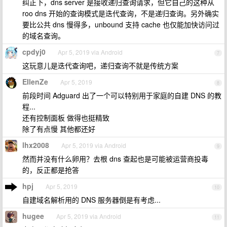
纠正下，dns server 是接收递归查询请求，但它自己的这种从
roo dns 开始的查询模式是迭代查询，不是递归查询。另外确实
要比公共 dns 慢得多，unbound 支持 cache 也仅能加快访问过
的域名查询。
cpdyj0
Apr 5, 2019 via Android
7
这玩意儿是迭代查询吧，递归查询不就是传统方案
EIlenZe
Apr 5, 2019
8
前段时间 Adguard 出了一个可以特别用于家庭的自建 DNS 的教
程...
还有控制面板 做得也挺精致
除了有点慢 其他都还好
lhx2008
Apr 5, 2019 via Android
9
然而并没有什么卵用？去根 dns 查起也是可能被运营商投毒
的，反正都是抢答
hpj
Apr 5, 2019
10
自建域名解析用的 DNS 服务器倒是有考虑...
hugee
Apr 5, 2019 via Android
11