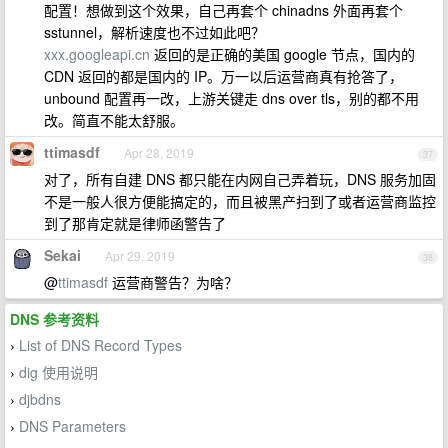
配置！想做到这个效果，自己再套个 chinadns 外面再套个
sstunnel，解析速度也不过如此吧？
xxx.googleapi.cn
返回的是正确的美国 google 节点，国内的
CDN 返回的都是国内的 IP。万一以后运营商真有抢答了，
unbound 配置再一改，上游关键走 dns over tls，别的都不用
改。简直不能太舒服。
ttimasdf
Apr 28, 2019
37
对了，所有自建 DNS 都只能在内网自己弄着玩，DNS 服务加固
不是一般人很方便能搞定的，而且被黑产扫到了或者运营商监控
到了那肯定就是律师函警告了
Sekai
Apr 29, 2019
38
@
ttimasdf
运营商警告？为啥？
DNS 参考资料
List of DNS Record Types
›
dig 使用说明
›
djbdns
›
DNS Parameters
›