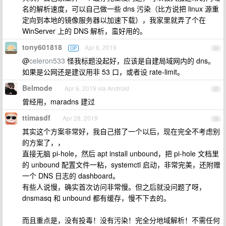
名的解析速度，可以自己做一些 dns 污染（比方说把 linux 源重
定向到本地的镜像服务器以加速下载），我家里就弄了个在
WinServer 上的 DNS 解析，蛮好用的。
tony601818
Apr 6, 2019
OP
34
@
celeron533
怪我标题没起好，应该是自建局域网内的 dns。
如果是公网还是建议用非 53 口，或者设 rate-limit。
Belmode
Apr 6, 2019 via Android
35
曾经用，maradns 建过
ttimasdf
Apr 28, 2019
36
其实这个方案非常好，我自己搭了一个以后，现在完全不考虑别
的方案了，，
直接无脑 pi-hole，然后 apt install unbound，把 pi-hole 文档里
的 unbound 配置文件一粘，systemctl 启动，非常完美，还附赠
一个 DNS 日志的 dashboard。
有些人说慢，确实首次访问非常慢。但之后就没问题了呀，
dnsmasq 和 unbound 都有缓存，慢不下去的。
而且重点是，没有投毒！没有污染！完全分地域解析！不需任何