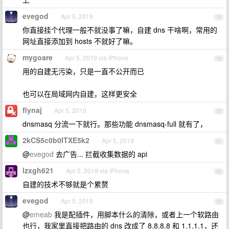
evegod
Apr 5, 2019
18
你直接挂个代理一般不就没事了嘛，自建 dns 干啥啊，常用的
网址直接添加到 hosts 不就好了嘛。
mygoare
Apr 5, 2019 via iPhone
19
用的自建无污染，只是一直不公开而已
也可以在局域网内自建，这样更安全
flynaj
Apr 5, 2019
20
dnsmasq 分流一下就行。那些功能 dnsmasq-full 就有了，
2kCS5c0b0ITXE5k2
Apr 5, 2019
21
@
evegod
去广告... 拦截收集数据的 api
lzxgh621
Apr 5, 2019 via iPhone
22
自建的技术不够就是个累赘
evegod
Apr 5, 2019
23
@
emeab
我是配插件，用脚本什么的清除，或者上一个软路由
也行，我家里直接把路由的 dns 改成了 8.8.8.8 和 1.1.1.1，还