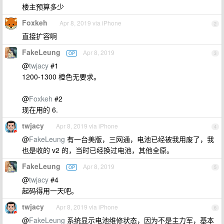
楼主预算多少
Foxkeh
Apr 8, 2019 via iPhone
2
直接扩容啊
FakeLeung
Apr 8, 2019
OP
3
@
twjacy
#1
1200-1300 橙色无要求。
@
Foxkeh
#2
现在用的 6.
twjacy
Apr 8, 2019 via iPhone
4
@
FakeLeung
有一台美版，三网通，电池已经被我用废了，我
也是收的 v2 的，当时已经换过电池，其他全原。
FakeLeung
Apr 8, 2019
OP
5
@
twjacy
#4
起码得用一天吧。
twjacy
Apr 8, 2019 via iPhone
6
@
FakeLeung
系统显示电池维修状态，因为不是主力军，基本