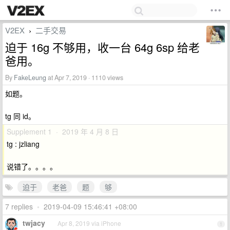
V2EX
二手交易
›
迫于 16g 不够用，收一台 64g 6sp 给老
爸用。
By
FakeLeung
at Apr 7, 2019 · 1110 views
如题。
tg 同 id。
Supplement 1 · 2019 年 4 月 8 日
tg : jzliang
说错了。。。。
迫于
老爸
题
够
7 replies
•
2019-04-09 15:46:41 +08:00
twjacy
Apr 8, 2019 via iPhone
1