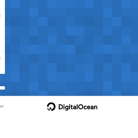
5
6
ge