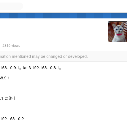
 · 2815 views
ormation mentioned may be changed or developed.
168.10.9.1。lan3 192.168.10.8.1。
8.9.1
10.1 网络上
2.168.10.2