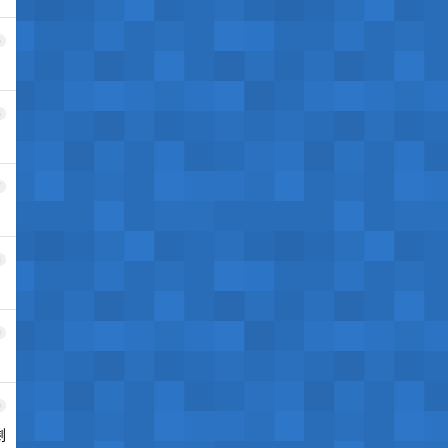
5
6
7
8
9
0
剩