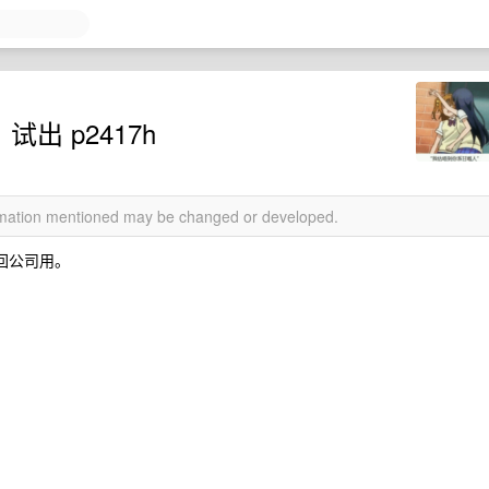
试出 p2417h
ormation mentioned may be changed or developed.
拿回公司用。