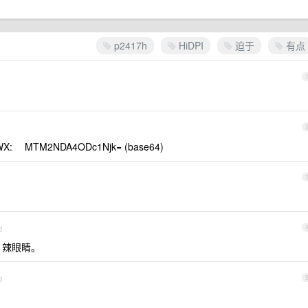
p2417h
HiDPI
迫于
有点
TM2NDA4ODc1Njk= (base64)
d
，辣眼睛。
d