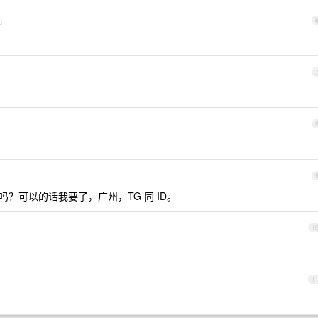
d
吗？可以的话我要了，广州，TG 同 ID。
1
1