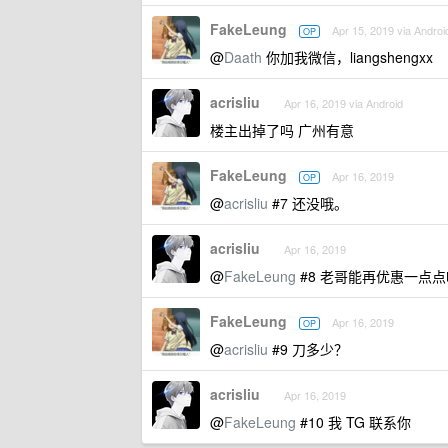
FakeLeung
Apr 15, 2019 via Androi
OP
@
Daath
你加我微信，liangshengxx
acrisliu
Apr 16, 2019 via Android
楼主出掉了吗 广州有意
FakeLeung
Apr 16, 2019
OP
@
acrisliu
#7 还没哦。
acrisliu
Apr 16, 2019
@
FakeLeung
#8 老哥能再优惠一点点
FakeLeung
Apr 16, 2019
OP
@
acrisliu
#9 刀多少？
acrisliu
Apr 16, 2019
@
FakeLeung
#10 我 TG 联系你