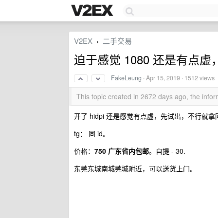
V2EX
二手交易
›
迫于感觉 1080 还是有点虚，
FakeLeung
·
Apr 15, 2019
· 1512 views
This topic created in 2672 days ago, the inf
开了 hidpi 还是感觉有点虚，先试出，不行就
tg： 同 id。
价格：
750 广东省内包邮
。自提 - 30.
东莞东城南城莞城附近，可以送货上门。