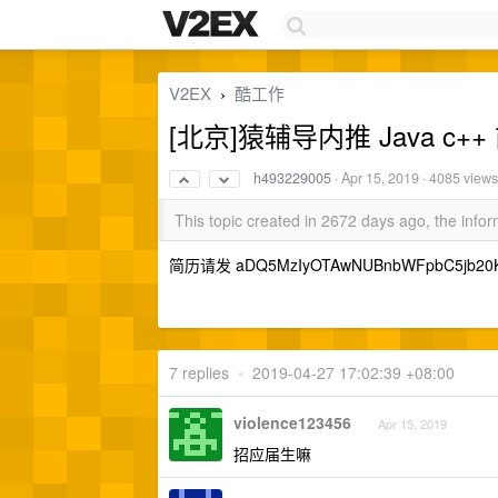
V2EX
酷工作
›
[北京]猿辅导内推 Java c++ 
h493229005
·
Apr 15, 2019
· 4085 views
This topic created in 2672 days ago, the inf
简历请发 aDQ5MzIyOTAwNUBnbWFpbC5jb20
7 replies
•
2019-04-27 17:02:39 +08:00
violence123456
Apr 15, 2019
招应届生嘛