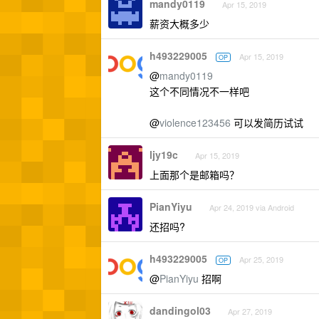
mandy0119
Apr 15, 2019
薪资大概多少
h493229005
Apr 15, 2019
OP
@
mandy0119
这个不同情况不一样吧
@
violence123456
可以发简历试试
ljy19c
Apr 15, 2019
上面那个是邮箱吗？
PianYiyu
Apr 24, 2019 via Android
还招吗?
h493229005
Apr 25, 2019
OP
@
PianYiyu
招啊
dandingol03
Apr 27, 2019