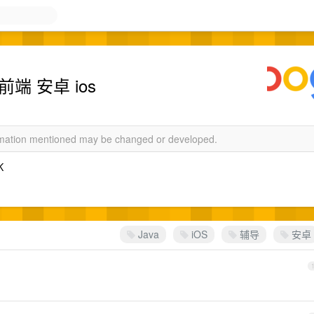
前端 安卓 ios
ormation mentioned may be changed or developed.
K
Java
iOS
辅导
安卓