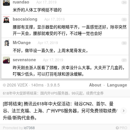
ruandao
Apr 17, 2019
34
米乔的人体工学椅挺不错的
baocaixiong
Apr 17, 2019
35
腰部有支撑，显示器垫的和眼睛平齐，一直感觉还好，除非突然
开一天会，腰部就难受的不行，不过睡一觉也会好
MrOange
Apr 17, 2019
36
不好，做毕设一直久坐，上周末尾骨发炎，
sevenstone
Apr 17, 2019
37
昨天刚去浙人医看了颈椎，庆幸没什么大事。大夫开了几盒药，
叮嘱少低头，可以打羽毛球和游泳缓解。
© 2026 V2EX · 140ms · 3.9.8.5
About
·
Language
618年中大促即将结束：国内外VPS服务器，99元起，续费代金券
[即将结束] 腾讯云618年中大促活动：硅谷CN2、首尔、曼
›
谷、法兰克福、上海、广州VPS服务器，另可免费领取续费/
升级/新购代金券。
Promoted by
id7368
PRO