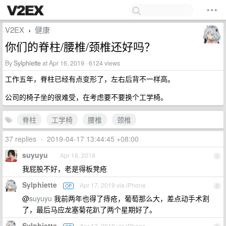
V2EX
健康
›
你们的脊柱/腰椎/颈椎还好吗？
By
Sylphiette
at Apr 16, 2019 · 6124 views
工作五年，脊柱已经有点变形了，左右后背不一样高。
公司的椅子坐的很难受，在考虑要不要换个工学椅。
脊柱
工学椅
腰椎
颈椎
37 replies
•
2019-04-17 13:44:45 +08:00
suyuyu
Apr 16, 2019
1
我屁股不好，老是得板凳疮
Sylphiette
Apr 17, 2019 via iPhone
OP
2
@
suyuyu
我前两年也得了痔疮，葡萄那么大，差点动手术割
了，最后马应龙塞菊花趴了两个星期好了。
Sylphiette
Apr 17, 2019 via iPhone