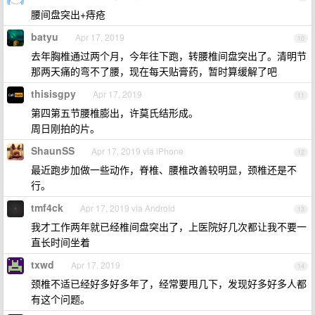
腰间盘突出+痔疮
batyu
Apr 17, 2019
10
去年胸椎通过两个月，今年往下跑，转腰椎间盘突出了。清明节
那两天痛的弯不了腰，现在每天贴膏药，暂时算缓解了吧
thisisgpy
Apr 17, 2019
11
第四第五节腰椎膨出，许莫氏结形成。
周日刚拍的片。
ShaunSS
Apr 17, 2019 via iPhone
12
最近跑步加做一些动作，脊椎、腰椎改善较明显，颈椎还是不
行。
tmf4ck
Apr 17, 2019 via Android
13
我才工作两年就已经椎间盘突出了，上医院好几次都让我不要一
直长时间坐着
txwd
Apr 17, 2019
14
颈椎不适已经好多好多年了，经常要甩几下，发现好多好多人都
有这个问题。