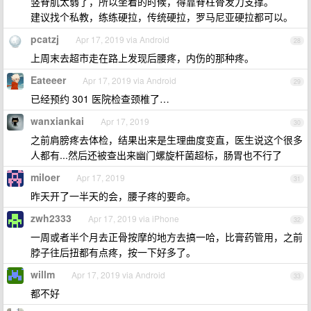
竖脊肌太弱了，所以坐着的时候，得靠脊柱骨发力支撑。
建议找个私教，练练硬拉，传统硬拉，罗马尼亚硬拉都可以。
pcatzj
Apr 17, 2019 via Android
28
上周末去超市走在路上发现后腰疼，内伤的那种疼。
Eateeer
Apr 17, 2019 via Android
29
已经预约 301 医院检查颈椎了…
wanxiankai
Apr 17, 2019
30
之前肩膀疼去体检，结果出来是生理曲度变直，医生说这个很多
人都有...然后还被查出来幽门螺旋杆菌超标，肠胃也不行了
miloer
Apr 17, 2019
31
昨天开了一半天的会，腰子疼的要命。
zwh2333
Apr 17, 2019 via iPhone
32
一周或者半个月去正骨按摩的地方去搞一哈，比膏药管用，之前
脖子往后扭都有点疼，按一下好多了。
willm
Apr 17, 2019 via Android
33
都不好