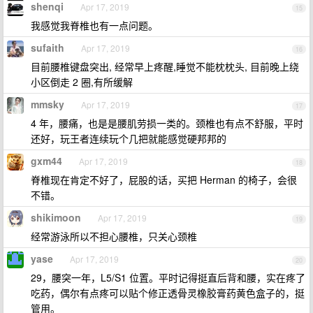
shenqi
Apr 17, 2019
15
我感觉我脊椎也有一点问题。
sufaith
Apr 17, 2019
16
目前腰椎键盘突出, 经常早上疼醒,睡觉不能枕枕头, 目前晚上绕
小区倒走 2 圈,有所缓解
mmsky
Apr 17, 2019
17
4 年，腰痛，也是是腰肌劳损一类的。颈椎也有点不舒服，平时
还好，玩王者连续玩个几把就能感觉硬邦邦的
gxm44
Apr 17, 2019
18
脊椎现在肯定不好了，屁股的话，买把 Herman 的椅子，会很
不错。
shikimoon
Apr 17, 2019
19
经常游泳所以不担心腰椎，只关心颈椎
yase
Apr 17, 2019
20
29，腰突一年，L5/S1 位置。平时记得挺直后背和腰，实在疼了
吃药，偶尔有点疼可以贴个修正透骨灵橡胶膏药黄色盒子的，挺
管用。