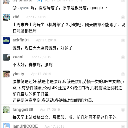
OP
3
@
suyuyu
啊，看成痔疮了，原来是板凳疮，google 下
x86
Apr 17, 2019
4
上周末去上海玩坐飞机蜷缩了 2 小时吧，隔天腰都不能弯了，现
在弯腰都还痛
ackfin01
Apr 17, 2019
5
健身，现在天天坚持健身，好多了
xuanli
Apr 17, 2019
6
不太好，脊椎疼，腰疼
yimity
Apr 17, 2019
7
腰椎倒是还好,就是老是腰疼,应该是腰肌劳损一类的,医生要做小
燕飞,有条件蛙泳,公司 4K 还是 8K 的进口椅子,我觉得还没我之
前几百块的椅子好坐.
还是要注意坐姿,多活动,多锻炼,增加腰肌力量.
fangge889
Apr 17, 2019
8
每天早上站着挤公交，腰很酸，哎，前几年可不是这样子的。
IamUNICODE
Apr 17, 2019
9