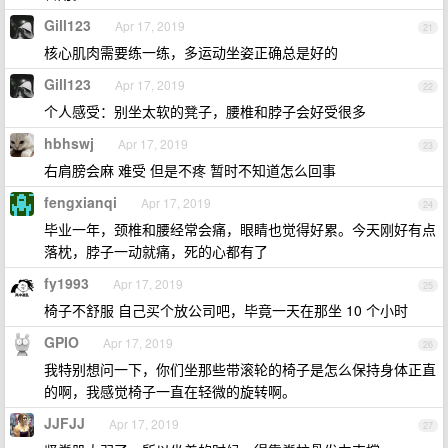
Gill123
Apr 17, 2019
21
核心肌肉需要练一练，多运动坐姿正确总是好的
Gill123
Apr 17, 2019
22
个人感受：别坐太软的凳子，腰椎和脖子会好受很多
hbhswj
Apr 17, 2019
23
右肩膀会麻 难受 但是不疼 暂时不知道怎么回事
fengxianqi
Apr 17, 2019
24
毕业一年，颈椎和腰经常会痛，眼睛也觉得好累。今天刚好有点
落枕，脖子一动就痛，死的心都有了
fy1993
Apr 17, 2019
25
椅子不舒服 自己买个放公司吧，毕竟一天在那坐 10 个小时
GPIO
Apr 17, 2019
26
我特别想问一下，你们坐那些带滚轮的椅子是怎么保持身体正直
的啊，我感觉椅子一直在轻微的旋转啊。
JJFJJ
Apr 17, 2019
27