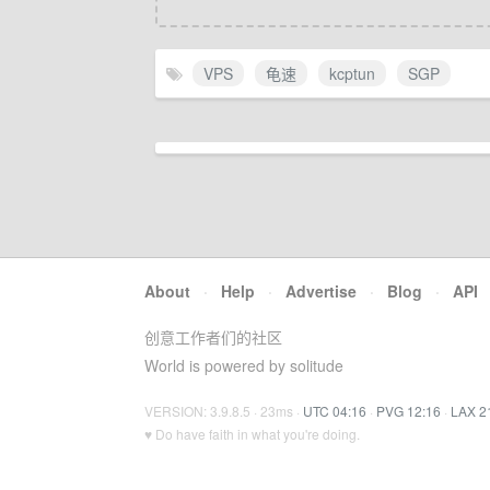
VPS
龟速
kcptun
SGP
About
·
Help
·
Advertise
·
Blog
·
API
创意工作者们的社区
World is powered by solitude
VERSION: 3.9.8.5 · 23ms ·
UTC 04:16
·
PVG 12:16
·
LAX 2
♥ Do have faith in what you're doing.