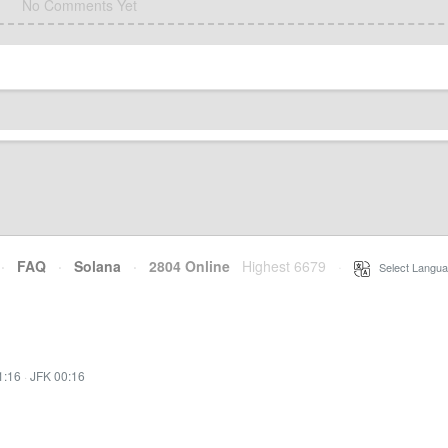
No Comments Yet
·
FAQ
·
Solana
·
2804 Online
Highest 6679
·
Select Langua
1:16
·
JFK 00:16