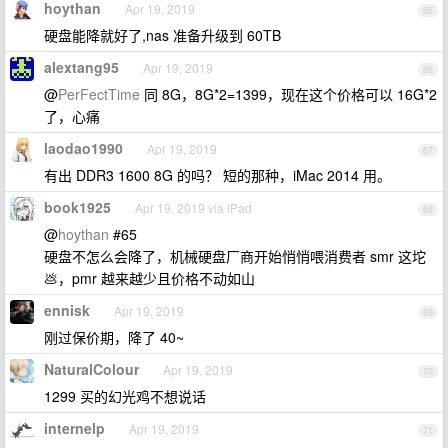
hoythan
Apr 19, 2019
65
硬盘能降就好了,nas 准备升级到 60TB
alextang95
Apr 19, 2019
66
@
PerFectTime
同 8G，8G*2=1399，现在这个价格可以 16G*2
了，心痛
laodao1990
Apr 19, 2019
67
有出 DDR3 1600 8G 的吗？ 短的那种，iMac 2014 用。
book1925
Apr 19, 2019 via iPad
68
@
hoythan
#65
硬盘不怎么会降了，机械硬盘厂商开始悄悄喂消费者 smr 这坨
💩，pmr 越来越少且价格不动如山
ennisk
Apr 19, 2019
69
刚过保价期，降了 40~
NaturalColour
Apr 19, 2019
70
1299 买的幻光鸡不想说话
internelp
Apr 19, 2019
71