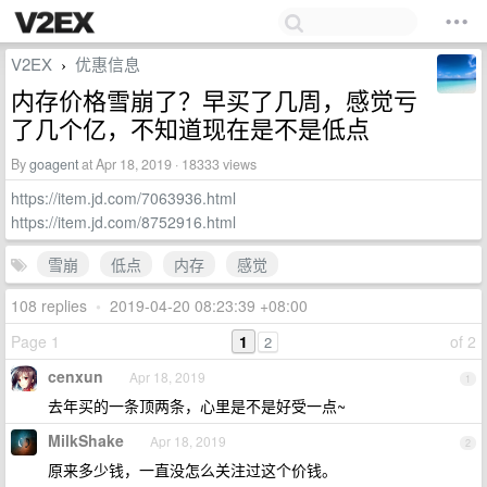
V2EX
优惠信息
›
内存价格雪崩了？早买了几周，感觉亏
了几个亿，不知道现在是不是低点
By
goagent
at Apr 18, 2019 · 18333 views
https://item.jd.com/7063936.html
https://item.jd.com/8752916.html
雪崩
低点
内存
感觉
108 replies
•
2019-04-20 08:23:39 +08:00
Page 1
1
of 2
2
cenxun
Apr 18, 2019
1
去年买的一条顶两条，心里是不是好受一点~
MilkShake
Apr 18, 2019
2
原来多少钱，一直没怎么关注过这个价钱。