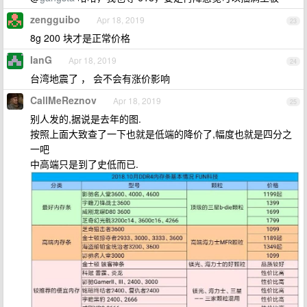
zengguibo
Apr 18, 2019
23
8g 200 块才是正常价格
IanG
Apr 18, 2019
24
台湾地震了 ， 会不会有涨价影响
CallMeReznov
Apr 18, 2019
25
别人发的,据说是去年的图.
按照上面大致查了一下也就是低端的降价了,幅度也就是四分之
一吧
中高端只是到了史低而已.