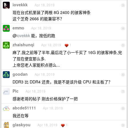
iovekkk
Apr 18, 2019
3
现在台式机里装了两根 8G 2400 的骇客神条
这个芝奇 2666 的能兼容不？
emmo
Apr 18, 2019
4
@
iovekkk
能，按低的跑
zhaishunqi
Apr 18, 2019
1
5
麻了,我之前等了半年,最后花了小一千买了 16G 的骇客神条,完
了现在便宜那么多.
上帝您老人家能积点德么...
goodan
Apr 18, 2019
6
DDR3 比 DDR4 还贵，我是不是该升级 CPU 和主板了？
Pic
Apr 18, 2019
7
感谢老哥的帖子 刚去价格保护了一把
abcde51111
Apr 18, 2019
8
我还在等
glaskyou
Apr 18, 2019
1
9