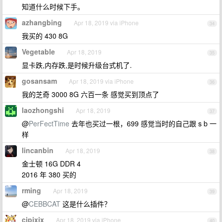
知道什么时候下手。
azhangbing
Apr 18, 2019 via iPhone
34
我买的 430 8G
Vegetable
Apr 18, 2019
35
显卡跌,内存跌,是时候升级台式机了.
gosansam
Apr 18, 2019 via iPhone
36
我的芝奇 3000 8G 六百一条 感觉买到顶点了
laozhongshi
Apr 18, 2019
37
@
PerFectTime
去年也买过一根，699 感觉当时的自己跟 s b 一
样
lincanbin
Apr 18, 2019
38
金士顿 16G DDR 4
2016 年 380 买的
rming
Apr 18, 2019
39
@
CEBBCAT
这是什么插件？
cjpjxjx
Apr 18, 2019 via iPhone
40