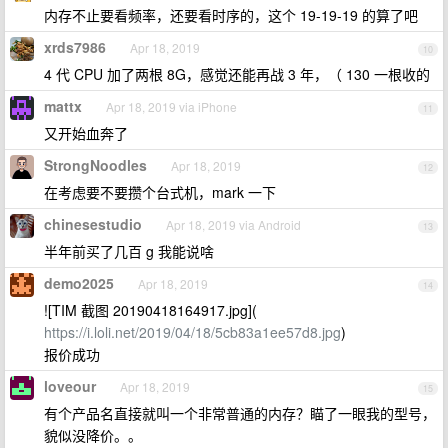
内存不止要看频率，还要看时序的，这个 19-19-19 的算了吧
xrds7986
Apr 18, 2019
10
4 代 CPU 加了两根 8G，感觉还能再战 3 年，（ 130 一根收的
mattx
Apr 18, 2019 via iPhone
11
又开始血奔了
StrongNoodles
Apr 18, 2019
12
在考虑要不要攒个台式机，mark 一下
chinesestudio
Apr 18, 2019 via Android
13
半年前买了几百 g 我能说啥
demo2025
Apr 18, 2019
14
![TIM 截图 20190418164917.jpg](
https://i.loli.net/2019/04/18/5cb83a1ee57d8.jpg
)
报价成功
loveour
Apr 18, 2019
15
有个产品名直接就叫一个非常普通的内存？瞄了一眼我的型号，
貌似没降价。。