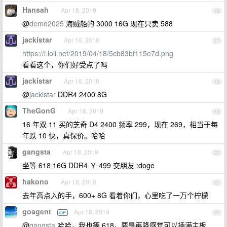
Hansah
Apr 18, 2019
16
@
demo2025
海贼船的 3000 16G 现在只卖 588
jackistar
Apr 18, 2019
17
https://i.loli.net/2019/04/18/5cb83bf115e7d.png
看看这个，你们好受点了吗
jackistar
Apr 18, 2019
18
@
jackistar
DDR4 2400 8G
TheGonG
Apr 18, 2019
19
16 年双 11 买的芝奇 D4 2400 频率 299，现在 269，相当于每
年跌 10 快，真保价。哈哈
gangsta
Apr 18, 2019
20
坐等 618 16G DDR4 ￥ 499 交朋友 :doge
hakono
Apr 18, 2019
21
去年高点入的手，600+ 8G 看着你们，心里吃了一万个柠檬
goagent
Apr 18, 2019
OP
22
@
gangsta
哈哈，我也等 618，要是再降感觉可以插满主板