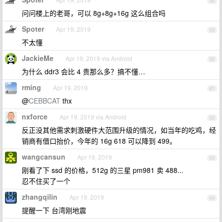
58
问问楼上的老哥，可以 8g+8g+16g 这么组合吗
Spoter
Apr 19, 2019
59
不太懂
JackieMe
Apr 19, 2019 via Android
60
为什么 ddr3 会比 4 贵那么多？搞不懂…
rming
Apr 19, 2019
61
@
CEBBCAT
thx
nxforce
Apr 19, 2019 via Android
62
反正没其他需求刺激硬件大范围升级的情况，如当年的吃鸡，经
销商有借口抬价，今年的 16g 618 可以降到 499。
wangcansun
Apr 19, 2019
63
刚看了下 ssd 的价格，512g 的三星 pm981 卖 488...
忍不住买了一个
zhangqilin
Apr 19, 2019
64
提醒一下 台湾刚地震