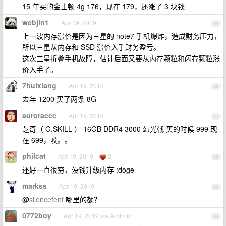
15 年买的金士顿 4g 176，现在 179，还涨了 3 块钱
webjin1
Apr 19, 2019
85
上一波内存涨价是因为三星的 note7 手机爆炸，造成财务压力，
所以三星从内存和 SSD 涨价入手财务盈亏。
这次三星折叠手机故障，估计后面又要从内存颗粒和闪存颗粒涨
价入手了。
7huixiang
Apr 19, 2019
86
去年 1200 买了两条 8G
auroraccc
Apr 19, 2019
87
芝奇（ G.SKILL ） 16GB DDR4 3000 幻光戟 买的时候 999 现
在 699，哎。。
philcat
Apr 19, 2019
2
88
还好一直很穷，没钱升级内存 :doge
markss
Apr 19, 2019
89
@
silencefent
哪里的额？
0772boy
Apr 19, 2019 via Android
90