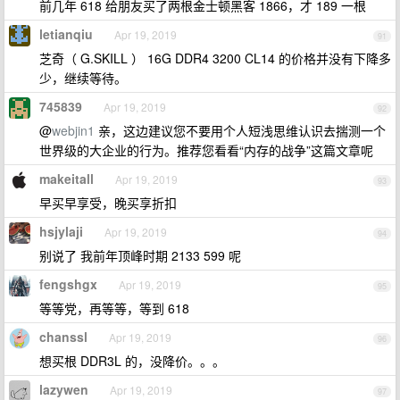
前几年 618 给朋友买了两根金士顿黑客 1866，才 189 一根
letianqiu
Apr 19, 2019
91
芝奇（ G.SKILL ） 16G DDR4 3200 CL14 的价格并没有下降多
少，继续等待。
745839
Apr 19, 2019
92
@
webjin1
亲，这边建议您不要用个人短浅思维认识去揣测一个
世界级的大企业的行为。推荐您看看“内存的战争”这篇文章呢
makeitall
Apr 19, 2019
93
早买早享受，晚买享折扣
hsjylaji
Apr 19, 2019
94
别说了 我前年顶峰时期 2133 599 呢
fengshgx
Apr 19, 2019
95
等等党，再等等，等到 618
chanssl
Apr 19, 2019
96
想买根 DDR3L 的，没降价。。。
lazywen
Apr 19, 2019
97