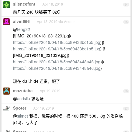
silencefent
Apr 18, 2019
54
前几天 248 块钱买了 32G
alvin666
Apr 18, 2019 via Android
55
@
feng32
[![IMG_20190418_231329.jpg](
https://i.loli.net/2019/04/18/5cb89433bc1b5.jpg
)](
https://i.loli.net/2019/04/18/5cb89433bc1b5.jpg
) [!
[IMG_20190418_231339.jpg](
https://i.loli.net/2019/04/18/5cb8943448a46.jpg
)](
https://i.loli.net/2019/04/18/5cb8943448a46.jpg
)
现在 d3 比 d4 还贵，服了
mozutaba
Apr 19, 2019
56
@
acrisliu
求地址
Spoter
Apr 19, 2019
57
@
siknet
我操，我买的时候一根 400 还是 500，8g 的海盗船，
尼玛，亏大了
Spoter
Apr 19, 2019