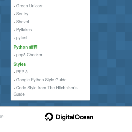
Green Unicorn
›
Sentry
›
Shovel
›
Pyflakes
›
pytest
›
Python 编程
pep8 Checker
›
Styles
PEP 8
›
Google Python Style Guide
›
Code Style from The Hitchhiker's
›
Guide
ge