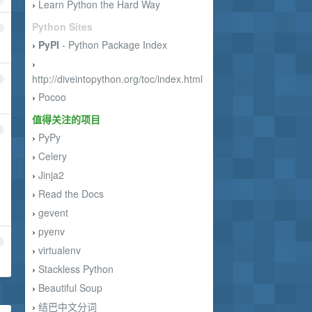
Learn Python the Hard Way
›
Python Sites
1
PyPI
- Python Package Index
›
›
http://diveintopython.org/toc/index.html
2
Pocoo
›
值得关注的项目
3
PyPy
›
Celery
›
Jinja2
›
Read the Docs
›
gevent
›
pyenv
›
4
virtualenv
›
Stackless Python
›
Beautiful Soup
›
结巴中文分词
›