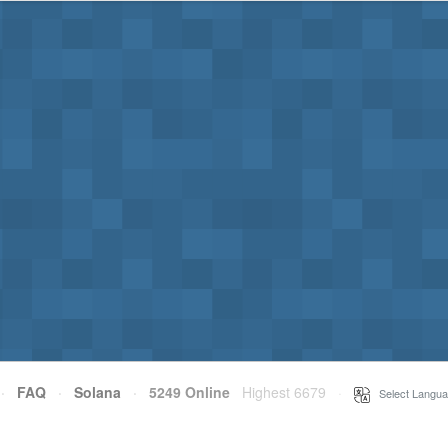
·
FAQ
·
Solana
·
5249 Online
Highest 6679
·
Select Langua