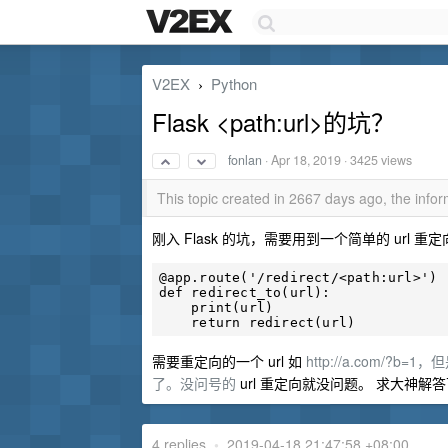
V2EX
Python
›
Flask <path:url>的坑？
fonlan
·
Apr 18, 2019
· 3425 views
This topic created in 2667 days ago, the inf
刚入 Flask 的坑，需要用到一个简单的 url 
@app.route('/redirect/<path:url>')

def redirect_to(url):

    print(url)

需要重定向的一个 url 如
http://a.com/?b=
了。没问号的
url 重定向就没问题。 求大神解
4 replies
•
2019-04-18 21:47:58 +08:00