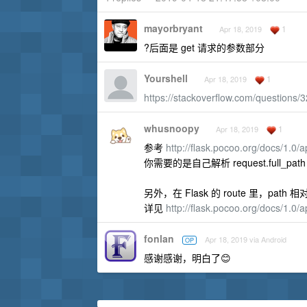
mayorbryant
1
Apr 18, 2019
?后面是 get 请求的参数部分
Yourshell
1
Apr 18, 2019
https://stackoverflow.com/questions/3
whusnoopy
1
Apr 18, 2019
参考
http://flask.pocoo.org/docs/1.0/
你需要的是自己解析 request.full_path
另外，在 Flask 的 route 里，path
详见
http://flask.pocoo.org/docs/1.0/ap
fonlan
Apr 18, 2019 via Android
OP
感谢感谢，明白了😊