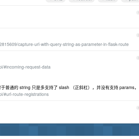
2815609/capture-url-with-query-string-as-parameter-in-flask-route
api/#incoming-request-data
 相对于普通的 string 只是多支持了 slash （正斜杠），并没有支持 params，
i/#url-route-registrations