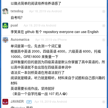
以做点简单的阅读培养培养语感了
txtxdog
Apr 18, 2019 via Android
3
自考吗？
pual
Apr 19, 2019 via Android
4
李笑来在 github 有个 repository everyone can use English
Automatica
Apr 19, 2019 via iPhone
5
单词是第一位，先去测一个词汇量
根据高中英语 2000，四级英语 4000，六级英语 6000，托福
10000，GRE18000 来衡量一下
这样衡量的目的是因为四级英语是默认你掌握了高中英语的，所
以高中英语就不会出现在四级英语单词中
语法买一本剑桥英语在用语法就行了
阅读就是精读，听力就是精听，材料来自于试题和自己感兴趣的
材料
英语需要长线作战，坚持就好
（来自一个自学托福一战 107 的人😂）
JAVAER
Apr 19, 2019 via Android
OP
6
@
txtxdog
是的