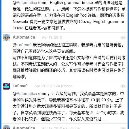
@
Automatica
emm, English grammar in use 里的语法习题是
我唯一做过的语法题。。。想问一下怎么提高写作和翻译呢？单
词和短语都在背，听力我在用 EnglishPod 连练，阅读的话我看
Newsela 看完一篇文章还就做做它的 Cloze。English grammar
in use 已经看完+做完习题了。
Automatica
Apr 19, 2019
14
@
1a0ma0
我觉得你的做法很正确啊，我是听力用的轻听英语，
阅读自己看经济学人这些英文新闻。
写作不知道你是为了应试写作还是公文写作？应试的话要针对考
试，不同考试差别挺大的，公文写作可以参考《完全写作指南》
翻译推荐钱歌川的翻译的技巧，其实精读有时候也可以算在练习
翻译啦。
1a0ma0
Apr 19, 2019 via iPhone
15
@
Automatica
emm，四六级的写作。我英语基本是自学的，中
学的时候光睡觉了，导致我英语基本徘徊在 10 到 20 分。上了
大学读计科之后发现很多资料都是英文的，所以就开始补英语
了。自学英语到现在快两年了，每天基本花 2 - 4 个小时学，我
看的书比较多，但很少写句子，作文就从来没写过......
Automatica
Apr 19, 2019 via iPhone
16