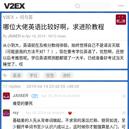
V2EX
问与答
›
哪位大佬英语比较好啊，求进阶教程
By
JAVAER
at Apr 18, 2019 · 3672 views
从小到大，英语就在及格分数线徘徊，始终觉得自己不是语言天赋
（可能是我的方法不对？？），现在要考学位英语了，忧愁啊，还想
以后考雅思呢。学位英语预测题都错了一大半，已经准备好考试当天
睡觉了，哎
英语
学位
忧愁
进阶
17 replies
•
2019-04-19 23:42:05 +08:00
JAVAER
Apr 18, 2019 via Android
OP
1
难受的要死
rsy
Apr 18, 2019 via Android
1
2
基础差的人先从背单词做起，不求背的滚瓜烂熟、倒背如流，至
少翻开单词书至少认识六成以上，这时候你才勉强算是入门，可