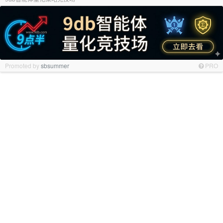
Promoted by
sbsummer
PRO