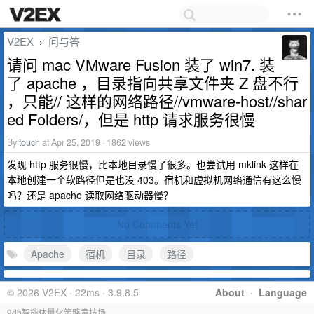
V2EX
问与答
›
请问 mac VMware Fusion 装了 win7. 装
了 apache ，目录指向共享文件夹 Z 盘不行
，只能// 这样的网络路径//vmware-host//shar
ed Folders/，但是 http 请求服务很慢
By
touch
at Apr 25, 2019 · 1862 views
发现 http 服务很慢，比本地目录慢了很多。也尝试用 mklink 这样在
本地创建一个软路径但是也没 403。宿机和虚拟机网络通信有这么慢
吗？还是 apache 读取网络驱动器慢？
No Comments Yet
Apache
宿机
目录
路径
© 2026 V2EX · 22ms · 3.9.8.5
About
·
Language
9db智能体量化策略竞技场