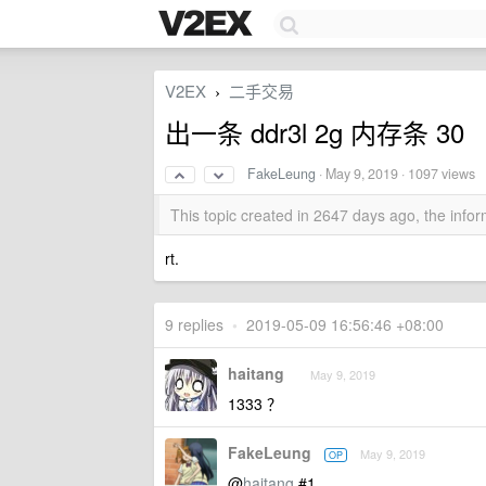
V2EX
二手交易
›
出一条 ddr3l 2g 内存条 30
FakeLeung
·
May 9, 2019
· 1097 views
This topic created in 2647 days ago, the inf
rt.
9 replies
•
2019-05-09 16:56:46 +08:00
haitang
May 9, 2019
1333 ？
FakeLeung
May 9, 2019
OP
@
haitang
#1