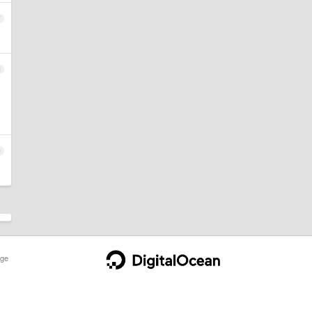
7
8
9
ge