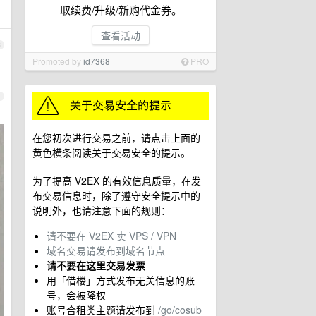
取续费/升级/新购代金券。
查看活动
3
Promoted by
id7368
PRO
4
在您初次进行交易之前，请点击上面的
黄色横条阅读关于交易安全的提示。
为了提高 V2EX 的有效信息质量，在发
布交易信息时，除了遵守安全提示中的
说明外，也请注意下面的规则：
请不要在 V2EX 卖 VPS / VPN
域名交易请发布到域名节点
请不要在这里交易发票
用「借楼」方式发布无关信息的账
号，会被降权
账号合租类主题请发布到
/go/cosub