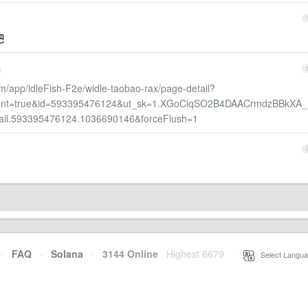
吧
d
m/app/idleFish-F2e/widle-taobao-rax/page-detail?
rent=true&id=593395476124&ut_sk=1.XGoClqSO2B4DAACrmdzBBkXA_
il.593395476124.1036690146&forceFlush=1
·
FAQ
·
Solana
·
3144 Online
Highest 6679
·
Select Langua