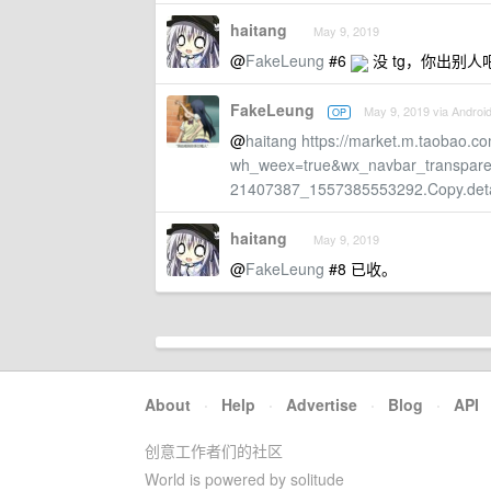
haitang
May 9, 2019
@
FakeLeung
#6
没 tg，你出别人
FakeLeung
May 9, 2019 via Androi
OP
@
haitang
https://market.m.taobao.co
wh_weex=true&wx_navbar_transpa
21407387_1557385553292.Copy.deta
haitang
May 9, 2019
@
FakeLeung
#8 已收。
About
·
Help
·
Advertise
·
Blog
·
API
创意工作者们的社区
World is powered by solitude