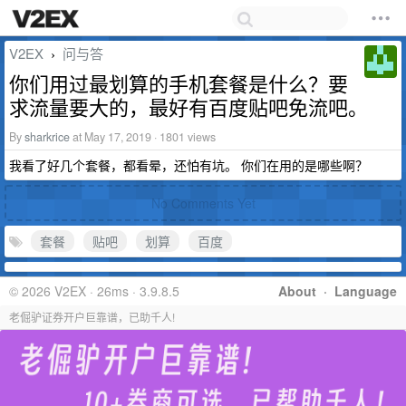
V2EX
问与答
›
你们用过最划算的手机套餐是什么？要
求流量要大的，最好有百度贴吧免流吧。
By
sharkrice
at May 17, 2019 · 1801 views
我看了好几个套餐，都看晕，还怕有坑。 你们在用的是哪些啊？
No Comments Yet
套餐
贴吧
划算
百度
© 2026 V2EX · 26ms · 3.9.8.5
About
·
Language
老倔驴证券开户巨靠谱，已助千人!