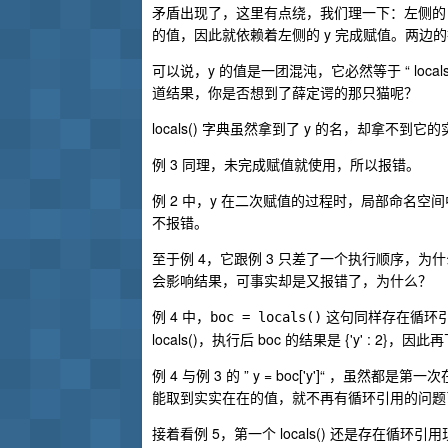
矛盾出现了，这里有点绕，我们理一下：左侧的 
的值，因此就依赖着左侧的 y 完成赋值。两
可以说，y 的值是一团混沌，它必然等于 “ loca
道结果，你是否想到了薛定谔的那只猫呢？
locals() 字典虽然拿到了 y 的名，却拿不到它的
例 3 同理，未完成赋值就使用，所以报错。
例 2 中，y 在二次赋值的过程时，局部命名空间中已
不报错。
至于例 4，它跟例 3 只差了一个执行顺序，为
会影响结果，可事实却是又报错了，为什么？
例 4 中，
这句同样存在循环引用
boc = locals()
locals()，执行后 boc 的结果是 {'y' : 2}
例 4 与例 3 的 ” y = boc['y']“ ，虽然
能取到实实在在的值，就不再有循环引用的问题
接着看例 5，第一个 locals() 还是存在循环引用