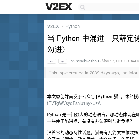
V2EX
Python
›
当 Python 中混进一只
勿进）
chinesehuazhou
·
May 17, 2019
· 1844 
This topic created in 2639 days ago, the inf
本文原创并首发于公众号 [
Python 猫
] ，未经
fFVTgWVsydFsNu1nyxUzA
Python 是一门强大的动态语言，那动态体现在
一些使用陷阱呢，有没有办法识别与避免呢？
沿着它的动态特性话题，猫哥有几篇文章依次探