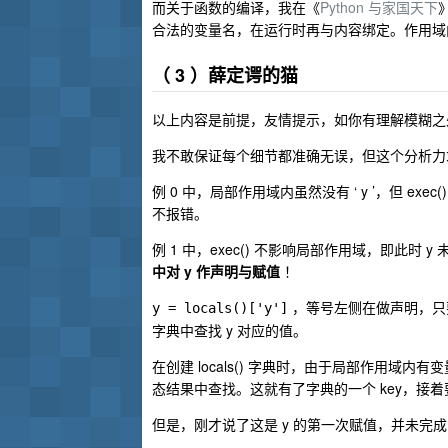
而关于函数的编译，我在《
Python 与家国天下
合法的变量名，在运行时再与内容绑定。作用域
（ 3 ）薛定谔的猫
以上内容是前提，友情提示，如你有理解模糊之
我不敢保证每个细节都准确无误，但这个分析力
例 0 中，局部作用域内虽然没有 ‘ y ’，但 ex
不报错。
例 1 中，exec() 不影响局部作用域，即此
中对 y 作声明与赋值
！
，等号左侧在做声明，只要
y = locals()['y']
字典中查找 y 对应的值。
在创建 locals() 字典时，由于局部作用域内有
态结果中查找。这就有了字典的一个 key，接着要
但是，刚才说了这是 y 的第一次赋值，并未完成