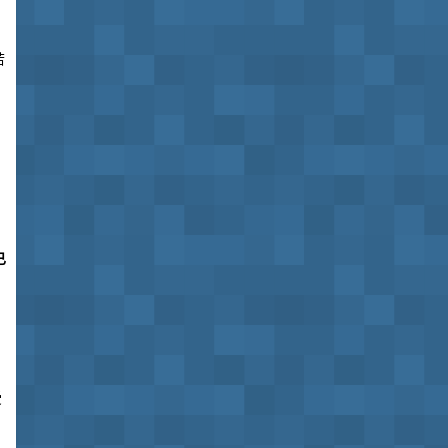
若
已
受