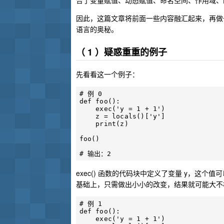
合了变量赋值、动态赋值、命名空间、作用域、
因此，这篇文章将前面一些内容融汇起来，再做一
语言的奥秘。
（ 1 ）疑惑重重的例子
先看看这一个例子：
# 例 0

def foo():

    exec('y = 1 + 1')

    z = locals()['y']

    print(z)

foo()

exec() 函数的代码块中定义了变量 y，这个值
基础上，只需做出小小的改变，结果就可能大不
# 例 1

def foo():

    exec('y = 1 + 1')
