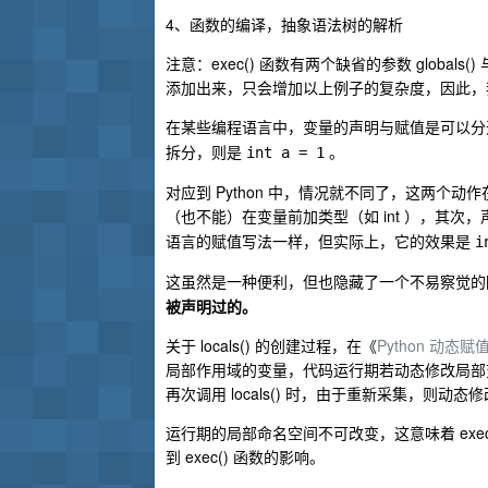
4、函数的编译，抽象语法树的解析
注意：exec() 函数有两个缺省的参数 global
添加出来，只会增加以上例子的复杂度，因此，我们
在某些编程语言中，变量的声明与赋值是可以
拆分，则是
。
int a = 1
对应到 Python 中，情况就不同了，这两
（也不能）在变量前加类型（如 int ），其
语言的赋值写法一样，但实际上，它的效果是
i
这虽然是一种便利，但也隐藏了一个不易察觉的
被声明过的。
关于 locals() 的创建过程，在《
Python 动态
局部作用域的变量，代码运行期若动态修改局部
再次调用 locals() 时，由于重新采集，则动
运行期的局部命名空间不可改变，这意味着 exec(
到 exec() 函数的影响。