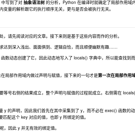
》中写到了对
抽象语法树
的分析，Python 在编译时就确定了局部作用域
内变量的解析跟它的执行顺序无关，更与是否会被执行无关。
处，请先阅读对应的文章。接下来则是基于这些内容而作的分析。
求达到深入浅出、面面俱到、逻辑自恰，而且顺便幽默有趣……
ec() 函数动态创建了它，因此动态地写入了 locals() 字典中，所以能查找到
时 y 未在局部作用域内做过声明与赋值，接下来的一句才是
第一次在局部作用
等号右侧的结果成立，整个声明与赋值的过程就成立。右侧需在 locals(
变量 y 的声明，因此我们首先在其中采集到了 y，而不必在 exec() 函数的动
匹配这个 key 对应的值，也即 y 所绑定的值。
呢，因此 y 并无有效的绑定值。