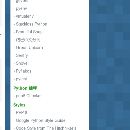
gevent
›
pyenv
›
virtualenv
›
Stackless Python
›
Beautiful Soup
›
y
结巴中文分词
›
Green Unicorn
›
Sentry
›
Shovel
›
Pyflakes
›
pytest
›
Python 编程
pep8 Checker
›
Styles
PEP 8
›
Google Python Style Guide
›
Code Style from The Hitchhiker's
›