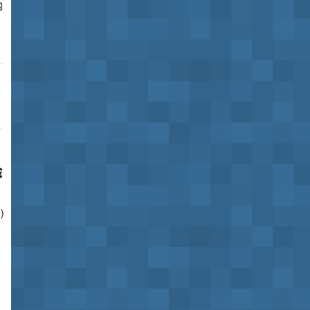
内
而
域
)