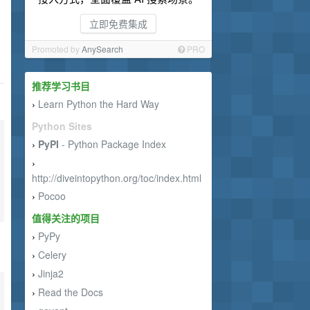
立即免费集成
Promoted by
AnySearch
PRO
推荐学习书目
Learn Python the Hard Way
›
Python Sites
PyPI
- Python Package Index
›
›
http://diveintopython.org/toc/index.html
Pocoo
›
值得关注的项目
PyPy
›
Celery
›
Jinja2
›
Read the Docs
›