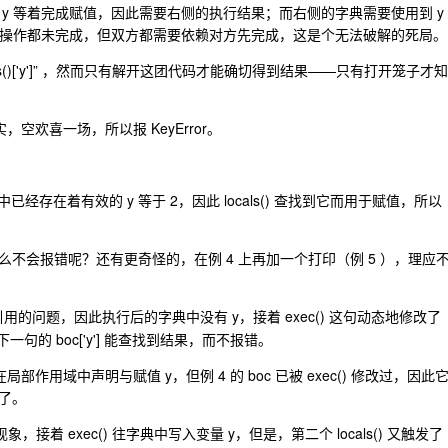
y 等着完成赋值，因此需要右侧的执行结果；而右侧的字典需要使用到 y
边的操作都未完成，但双方都需要依赖对方先完成，这是个无法破解的死局。
ls()['y']” ，然而只有解开这团代码才能确切得到结果——只有打开笼子才知
实，空欢喜一场，所以报 KeyError。
经存在着有效的 y 等于 2，因此 locals() 查找到它而用于赋值，所以
什么不会报错呢？还有更奇怪的，在例 4 上再加一个打印（例 5 ），理应
的问题，因此执行后的字典中没有 y，接着 exec() 这句动态地修改了
，因此再下一句的 boc['y'] 能查找到结果，而不报错。
都是第一次在局部作用域中声明与赋值 y，但例 4 的 boc 已被 exec() 修改过，因此
了。
现象，接着 exec() 往字典中写入变量 y，但是，第二个 locals() 又触发了