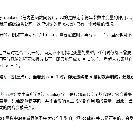
s() 与 locals() （与内置函数同名），起的是限定字符串参数中变量的作用，
都做缺省处理，这里讨论的是 exec() 只有一个参数的情况。
分开的，例如在声明时写
，需要赋值时，再写
，当然也可不
int a
a = 1
个动作在书写时是合二为一的。首先它不用指定变量的类型，任何时候都不需要
次，声明与赋值过程无法拆分书写，即只能写成
这样。看起来它跟其它
a = 1
。
nt a = 1
陷阱（划重点）：
当看到
时，你无法确定 a 是初次声明的，还是
a = 1
赋值的陷阱
》文中有所分析，locals() 字典是局部命名空间的代理，它会采集
变量，只会影响该字典，并不会影响真正的局部作用域的变量。因此，当
态修改的内容会被丢弃。
) 函数中的变量赋值不会对它产生影响，但 locals() 字典是可变的，会