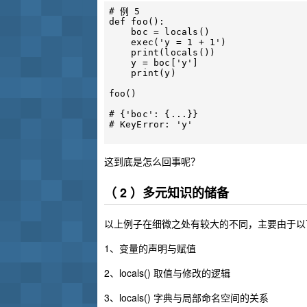
# 例 5

def foo():

    boc = locals()

    exec('y = 1 + 1')

    print(locals())

    y = boc['y']

    print(y)

foo()

# {'boc': {...}}

# KeyError: 'y'

这到底是怎么回事呢？
（ 2 ）多元知识的储备
以上例子在细微之处有较大的不同，主要由于以
1、变量的声明与赋值
2、locals() 取值与修改的逻辑
3、locals() 字典与局部命名空间的关系