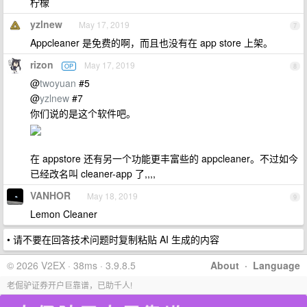
柠檬
yzlnew
May 17, 2019
7
Appcleaner 是免费的啊，而且也没有在 app store 上架。
rizon
May 17, 2019
OP
8
@
twoyuan
#5
@
yzlnew
#7
你们说的是这个软件吧。
在 appstore 还有另一个功能更丰富些的 appcleaner。不过如今
已经改名叫 cleaner-app 了,,,,
VANHOR
May 18, 2019
9
Lemon Cleaner
• 请不要在回答技术问题时复制粘贴 AI 生成的内容
© 2026 V2EX · 38ms · 3.9.8.5
About
·
Language
老倔驴证券开户巨靠谱，已助千人!