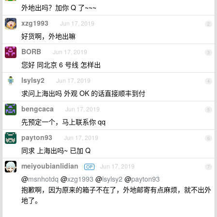
外地出吗？加你 Q 了~~~
xzg1993
Jun 17, 2019
2
好货啊，外地出嘛
BORB
Jun 17, 2019
3
您好 同北京 6 号线 怎样出
lsylsy2
Jun 17, 2019
4
求问上海出吗 外观 OK 的话直接顺丰到付
bengcaca
Jun 17, 2019
5
先预定一个，马上联系你 qq
payton93
Jun 17, 2019
6
同求 上海出吗~ 已加 Q
meiyoubianlidian
Jun 17, 2019
OP
7
@
msnhotdq
@
xzg1993
@
lsylsy2
@
payton93
抱歉啊，因为原来的箱子不在了，外地邮寄有点麻烦，就不出外
地了。