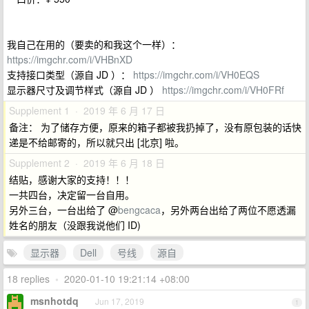
我自己在用的（要卖的和我这个一样）：
https://imgchr.com/i/VHBnXD
支持接口类型（源自 JD ）：
https://imgchr.com/i/VH0EQS
显示器尺寸及调节样式（源自 JD ）
https://imgchr.com/i/VH0FRf
Supplement 1 · 2019 年 6 月 17 日
备注： 为了储存方便，原来的箱子都被我扔掉了，没有原包装的话快
递是不给邮寄的，所以就只出 [北京] 啦。
Supplement 2 · 2019 年 6 月 18 日
结贴，感谢大家的支持！！！
一共四台，决定留一台自用。
另外三台，一台出给了 @
bengcaca
，另外两台出给了两位不愿透漏
姓名的朋友（没跟我说他们 ID)
显示器
Dell
号线
源自
18 replies
•
2020-01-10 19:21:14 +08:00
msnhotdq
Jun 17, 2019
1