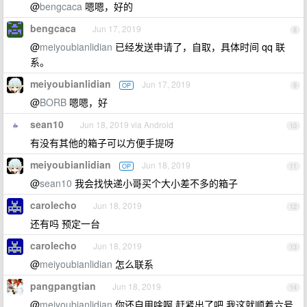
@
bengcaca
嗯嗯，好的
bengcaca
Jun 17, 2019
8
@
meiyoubianlidian
已经发送申请了，自取，具体时间 qq 联
系。
meiyoubianlidian
Jun 17, 2019
OP
9
@
BORB
嗯嗯，好
sean10
Jun 18, 2019 via Android
10
有没有其他的箱子可以方便手提呀
meiyoubianlidian
Jun 18, 2019
OP
11
@
sean10
我会找快递小哥买个大小差不多的箱子
carolecho
Jun 18, 2019
12
还有吗 预定一台
carolecho
Jun 18, 2019
13
@
meiyoubianlidian
怎么联系
pangpangtian
Jun 18, 2019
14
@
meiyoubianlidian
你还自用啥啊 赶紧出了吧 我这就顺着六号