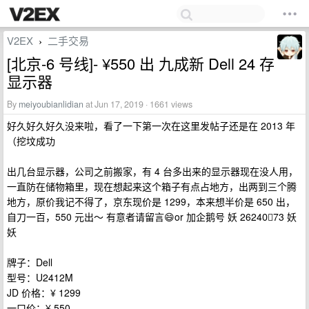
V2EX
二手交易
›
[北京-6 号线]- ¥550 出 九成新 Dell 24 存
显示器
By
meiyoubianlidian
at Jun 17, 2019 · 1661 views
好久好久好久没来啦，看了一下第一次在这里发帖子还是在 2013 年
（挖坟成功
出几台显示器，公司之前搬家，有 4 台多出来的显示器现在没人用，
一直防在储物箱里，现在想起来这个箱子有点占地方，出两到三个腾
地方，原价我记不得了，京东现价是 1299，本来想半价是 650 出，
自刀一百，550 元出～ 有意者请留言😄or 加企鹅号 妖 26240⃣️73 妖
妖
牌子：Dell
型号：U2412M
JD 价格：¥ 1299
一口价：¥ 550