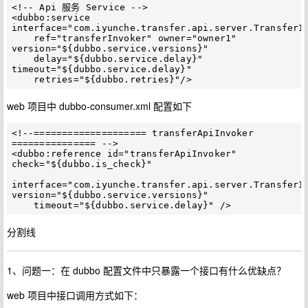
<!-- Api 服务 Service -->

<dubbo:service 
interface="com.iyunche.transfer.api.server.TransferIn
    ref="transferInvoker" owner="owner1" 
version="${dubbo.service.versions}"

    delay="${dubbo.service.delay}" 
timeout="${dubbo.service.delay}"

web 项目中 dubbo-consumer.xml 配置如下
<!--==================== transferApiInvoker 
=============== -->

<dubbo:reference id="transferApiInvoker" 
check="${dubbo.is_check}"

interface="com.iyunche.transfer.api.server.TransferIn
version="${dubbo.service.versions}"

分割线
1、问题一：在 dubbo 配置文件中只暴露一个接口有什么优缺点？
web 项目中接口调用方式如下：