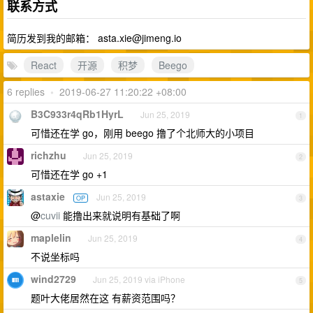
联系方式
简历发到我的邮箱：
asta.xie@jimeng.io
React
开源
积梦
Beego
6 replies
•
2019-06-27 11:20:22 +08:00
B3C933r4qRb1HyrL
Jun 25, 2019
1
可惜还在学 go，刚用 beego 撸了个北师大的小项目
richzhu
Jun 25, 2019
2
可惜还在学 go +1
astaxie
Jun 25, 2019
OP
3
@
cuvii
能撸出来就说明有基础了啊
maplelin
Jun 25, 2019
4
不说坐标吗
wind2729
Jun 25, 2019 via iPhone
5
题叶大佬居然在这 有薪资范围吗？