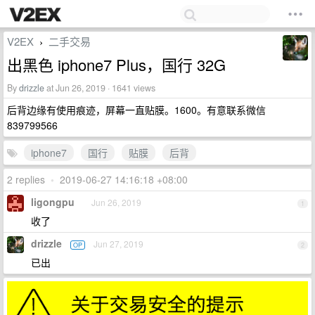
V2EX
二手交易
›
出黑色 iphone7 Plus，国行 32G
By
drizzle
at Jun 26, 2019 · 1641 views
后背边缘有使用痕迹，屏幕一直贴膜。1600。有意联系微信
839799566
iphone7
国行
贴膜
后背
2 replies
•
2019-06-27 14:16:18 +08:00
ligongpu
Jun 26, 2019
1
收了
drizzle
Jun 27, 2019
OP
2
已出