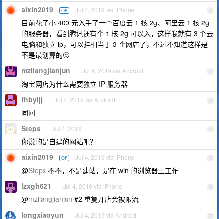
aixin2019
Jul 4, 2019 via iPhone
OP
1
目前花了小 400 元入手了一个百度云 1 核 2g、阿里云 1 核 2g
的服务器，看到腾讯还有个 1 核 2g 可以入，这样我就有 3 个云
电脑和独立 ip，可以挂相当于 3 个网店了，不过不知道这样是
不是最划算的🙂
mzliangjianjun
Jul 4, 2019 via Android
2
淘宝网店为什么需要独立 IP 服务器
fhbyljj
Jul 4, 2019 via Android
3
同问
Steps
Jul 4, 2019
4
你说的是自建的网站吧？
aixin2019
Jul 4, 2019 via iPhone
OP
5
@
Steps
不不，不是建站，是在 win 的浏览器上工作
lzxgh621
Jul 4, 2019 via iPhone
6
@
mzliangjianjun
#2 重复开店会被限流
longxiaoyun
Jul 4, 2019 via Android
7