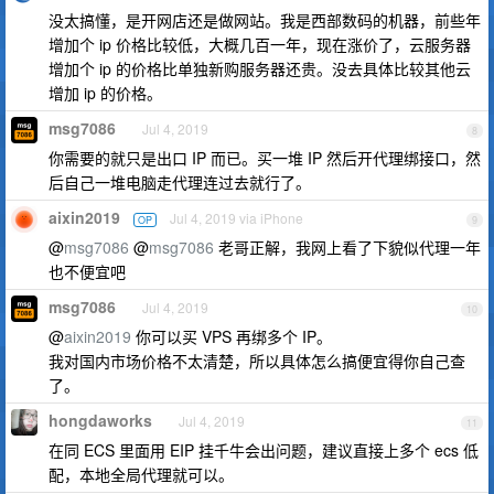
没太搞懂，是开网店还是做网站。我是西部数码的机器，前些年
增加个 ip 价格比较低，大概几百一年，现在涨价了，云服务器
增加个 ip 的价格比单独新购服务器还贵。没去具体比较其他云
增加 ip 的价格。
msg7086
Jul 4, 2019
8
你需要的就只是出口 IP 而已。买一堆 IP 然后开代理绑接口，然
后自己一堆电脑走代理连过去就行了。
aixin2019
Jul 4, 2019 via iPhone
OP
9
@
msg7086
@
msg7086
老哥正解，我网上看了下貌似代理一年
也不便宜吧
msg7086
Jul 4, 2019
10
@
aixin2019
你可以买 VPS 再绑多个 IP。
我对国内市场价格不太清楚，所以具体怎么搞便宜得你自己查
了。
hongdaworks
Jul 4, 2019
11
在同 ECS 里面用 EIP 挂千牛会出问题，建议直接上多个 ecs 低
配，本地全局代理就可以。